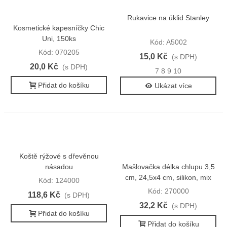
Rukavice na úklid Stanley
Kosmetické kapesníčky Chic
Uni, 150ks
Kód: A5002
Kód: 070205
15,0 Kč
(s DPH)
20,0 Kč
(s DPH)
7
8
9
10
Přidat do košíku
Ukázat více
Koště rýžové s dřevěnou
násadou
Mašlovačka délka chlupu 3,5
cm, 24,5x4 cm, silikon, mix
Kód: 124000
barev
Kód: 270000
118,6 Kč
(s DPH)
32,2 Kč
(s DPH)
Přidat do košíku
Přidat do košíku