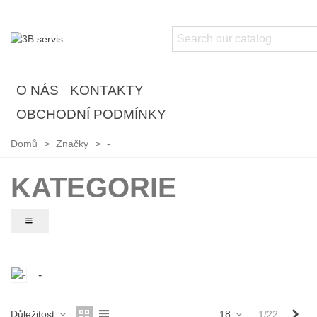
O NÁS
KONTAKTY
OBCHODNÍ PODMÍNKY
Domů
>
Značky
>
-
KATEGORIE
-
Dal
Důležitost
18
1/22