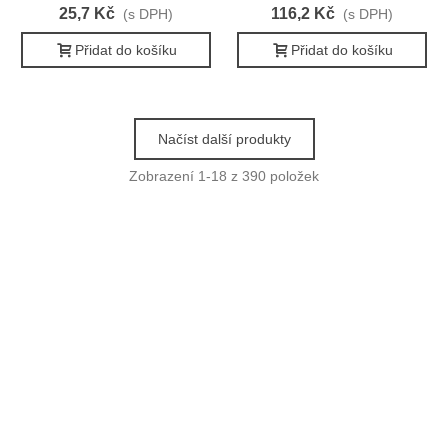
25,7 Kč
116,2 Kč
(s DPH)
(s DPH)
Přidat do košíku
Přidat do košíku
Načíst další produkty
Zobrazení
1
-18 z 390 položek
O NÁS
Zabýváme se prodejem a poradenstvím v oblasti výroby a
správného použití obalových materiálů.
Nabízíme zdarma školení zaměstnanců a praktické ukázky
hygienického, čistícího a úklidového programu včetně doporučení
vhodných zásobníků a dávkovačů.
Jednorázové nádobí rádi doporučujeme z bio materiálů šetrných
k životnímu prostředí.