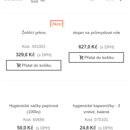
Akce
Žehlící prkno
stojan na průmyslové role
Kód: 341001
627,0 Kč
(s DPH)
329,6 Kč
(s DPH)
Přidat do košíku
Přidat do košíku
Hygienické sáčky papírové
hygienické kapesníčky - 3
(100ks)
vrstvé, balené
Kód: 60685
Kód: 070101
50,0 Kč
24,8 Kč
(s DPH)
(s DPH)