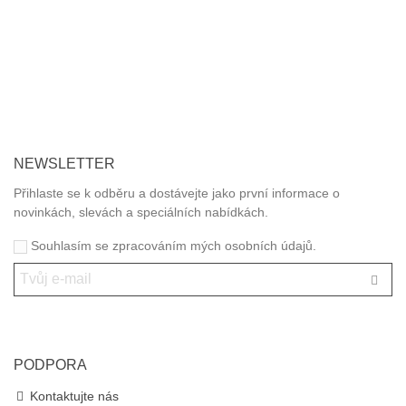
správného použití obalových materiálů.
Nabízíme zdarma školení zaměstnanců a praktické ukázky
hygienického, čistícího a úklidového programu včetně doporučení
vhodných zásobníků a dávkovačů.
Jednorázové nádobí rádi doporučujeme z bio materiálů šetrných
k životnímu prostředí.
NEWSLETTER
Přihlaste se k odběru a dostávejte jako první informace o
novinkách, slevách a speciálních nabídkách.
Souhlasím se zpracováním mých osobních údajů.
PODPORA
Kontaktujte nás