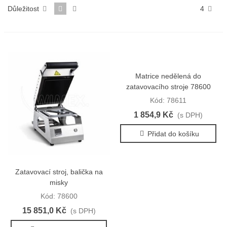
Důležitost
4
Matrice nedělená do
zatavovacího stroje 78600
Kód: 78611
1 854,9 Kč
(s DPH)
Přidat do košíku
Zatavovací stroj, balička na
misky
Kód: 78600
15 851,0 Kč
(s DPH)