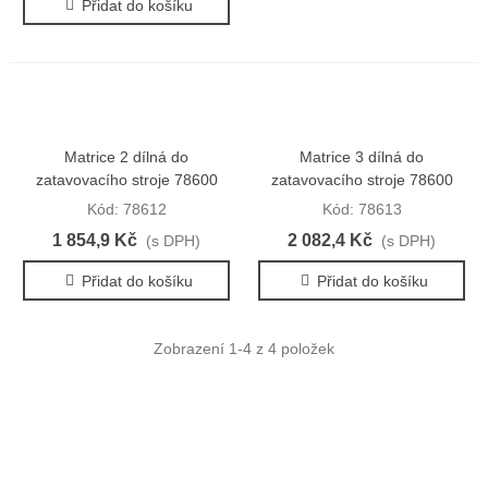
Přidat do košíku
Matrice 2 dílná do
Matrice 3 dílná do
zatavovacího stroje 78600
zatavovacího stroje 78600
Kód: 78612
Kód: 78613
1 854,9 Kč
2 082,4 Kč
(s DPH)
(s DPH)
Přidat do košíku
Přidat do košíku
Zobrazení
1
-4 z 4 položek
O NÁS
Zabýváme se prodejem a poradenstvím v oblasti výroby a