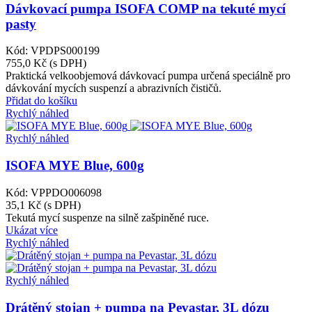
Dávkovací pumpa ISOFA COMP na tekuté mycí
pasty
Kód: VPDPS000199
755,0 Kč
(s DPH)
Praktická velkoobjemová dávkovací pumpa určená speciálně pro
dávkování mycích suspenzí a abrazivních čističů.
Přidat do košíku
Rychlý náhled
Rychlý náhled
ISOFA MYE Blue, 600g
Kód: VPPDO006098
35,1 Kč
(s DPH)
Tekutá mycí suspenze na silně zašpiněné ruce.
Ukázat více
Rychlý náhled
Rychlý náhled
Drátěný stojan + pumpa na Pevastar, 3L dózu