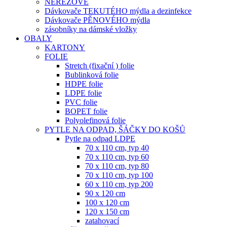
NEREZOVÉ
Dávkovače TEKUTÉHO mýdla a dezinfekce
Dávkovače PĚNOVÉHO mýdla
zásobníky na dámské vložky
OBALY
KARTONY
FOLIE
Stretch (fixační ) folie
Bublinková folie
HDPE folie
LDPE folie
PVC folie
BOPET folie
Polyolefinová folie
PYTLE NA ODPAD, ŠÁČKY DO KOŠŮ
Pytle na odpad LDPE
70 x 110 cm, typ 40
70 x 110 cm, typ 60
70 x 110 cm, typ 80
70 x 110 cm, typ 100
60 x 110 cm, typ 200
90 x 120 cm
100 x 120 cm
120 x 150 cm
zatahovací