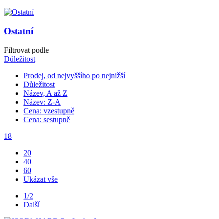
Ostatní
Filtrovat podle
Důležitost
Prodej, od nejvyššího po nejnižší
Důležitost
Název, A až Z
Název: Z-A
Cena: vzestupně
Cena: sestupně
18
20
40
60
Ukázat vše
1/2
Další