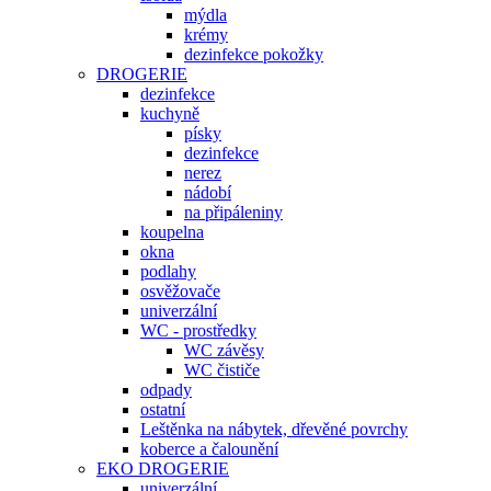
mýdla
krémy
dezinfekce pokožky
DROGERIE
dezinfekce
kuchyně
písky
dezinfekce
nerez
nádobí
na připáleniny
koupelna
okna
podlahy
osvěžovače
univerzální
WC - prostředky
WC závěsy
WC čističe
odpady
ostatní
Leštěnka na nábytek, dřevěné povrchy
koberce a čalounění
EKO DROGERIE
univerzální