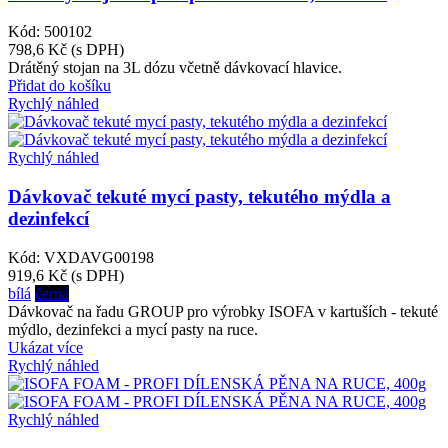
Kód: 500102
798,6 Kč
(s DPH)
Drátěný stojan na 3L dózu včetně dávkovací hlavice.
Přidat do košíku
Rychlý náhled
Rychlý náhled
Dávkovač tekuté mycí pasty, tekutého mýdla a
dezinfekcí
Kód: VXDAVG00198
919,6 Kč
(s DPH)
bílá
černá
Dávkovač na řadu GROUP pro výrobky ISOFA v kartuších - tekuté
mýdlo, dezinfekci a mycí pasty na ruce.
Ukázat více
Rychlý náhled
Rychlý náhled