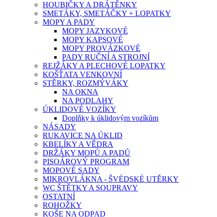
HOUBIČKY A DRÁTĚNKY
SMETÁKY, SMETÁČKY + LOPATKY
MOPY A PADY
MOPY JAZYKOVÉ
MOPY KAPSOVÉ
MOPY PROVÁZKOVÉ
PADY RUČNÍ A STROJNÍ
REJŽÁKY A PLECHOVÉ LOPATKY
KOŠŤATA VENKOVNÍ
STĚRKY, ROZMÝVÁKY
NA OKNA
NA PODLAHY
ÚKLIDOVÉ VOZÍKY
Doplňky k úklidovým vozíkům
NÁSADY
RUKAVICE NA ÚKLID
KBELÍKY A VĚDRA
DRŽÁKY MOPŮ A PADŮ
PISOÁROVÝ PROGRAM
MOPOVÉ SADY
MIKROVLÁKNA - ŠVÉDSKÉ UTĚRKY
WC ŠTĚTKY A SOUPRAVY
OSTATNÍ
ROHOŽKY
KOŠE NA ODPAD