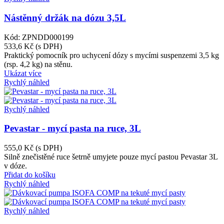
Nástěnný držák na dózu 3,5L
Kód: ZPNDD000199
533,6 Kč
(s DPH)
Praktický pomocník pro uchycení dózy s mycími suspenzemi 3,5 kg
(rsp. 4,2 kg) na stěnu.
Ukázat více
Rychlý náhled
Rychlý náhled
Pevastar - mycí pasta na ruce, 3L
555,0 Kč
(s DPH)
Silně znečistěné ruce šetrně umyjete pouze mycí pastou Pevastar 3L
v dóze.
Přidat do košíku
Rychlý náhled
Rychlý náhled