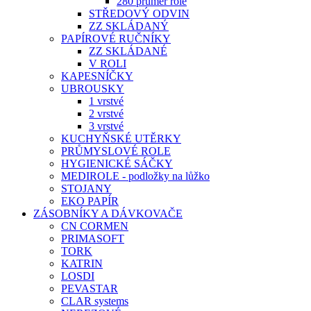
280 průměr role
STŘEDOVÝ ODVIN
ZZ SKLÁDANÝ
PAPÍROVÉ RUČNÍKY
ZZ SKLÁDANÉ
V ROLI
KAPESNÍČKY
UBROUSKY
1 vrstvé
2 vrstvé
3 vrstvé
KUCHYŇSKÉ UTĚRKY
PRŮMYSLOVÉ ROLE
HYGIENICKÉ SÁČKY
MEDIROLE - podložky na lůžko
STOJANY
EKO PAPÍR
ZÁSOBNÍKY A DÁVKOVAČE
CN CORMEN
PRIMASOFT
TORK
KATRIN
LOSDI
PEVASTAR
CLAR systems