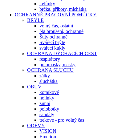
kelímky
brčka, příbory, míchátka
OCHRANNÉ PRACOVNÍ POMŮCKY
BRÝLE
volný čas, ostatní
Na broušení, ochranné
Štíty ochranné
Svářecí brýle
svářecí kukly
OCHRANA DÝCHACÍCH CEST
respirátory
polomasky, masky
OCHRANA SLUCHU
zátky
sluchátka
OBUV
kotníkové
holinky
zimní
polobotky
sandály
trekové - pro volný čas
ODĚVY
VISION
Emerton