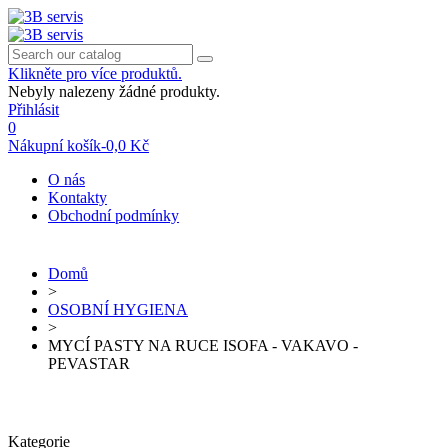
Klikněte pro více produktů.
Nebyly nalezeny žádné produkty.
Přihlásit
0
Nákupní košík
-
0,0 Kč
O nás
Kontakty
Obchodní podmínky
Domů
>
OSOBNÍ HYGIENA
>
MYCÍ PASTY NA RUCE ISOFA - VAKAVO -
PEVASTAR
Kategorie