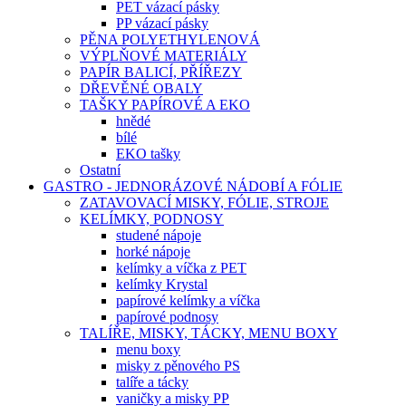
PET vázací pásky
PP vázací pásky
PĚNA POLYETHYLENOVÁ
VÝPLŇOVÉ MATERIÁLY
PAPÍR BALICÍ, PŘÍŘEZY
DŘEVĚNÉ OBALY
TAŠKY PAPÍROVÉ A EKO
hnědé
bílé
EKO tašky
Ostatní
GASTRO - JEDNORÁZOVÉ NÁDOBÍ A FÓLIE
ZATAVOVACÍ MISKY, FÓLIE, STROJE
KELÍMKY, PODNOSY
studené nápoje
horké nápoje
kelímky a víčka z PET
kelímky Krystal
papírové kelímky a víčka
papírové podnosy
TALÍŘE, MISKY, TÁCKY, MENU BOXY
menu boxy
misky z pěnového PS
talíře a tácky
vaničky a misky PP