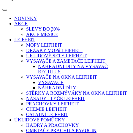
NOVINKY
AKCE
SLEVY DO 30%
AKCE MĚSÍCE
LEIFHEIT
MOPY LEIFHEIT
DRŽÁKY MOPů LEIFHEIT
ÚKLIDOVÉ SETY LEIFHEIT
VYSAVAČE A ZAMETAČE LEIFHEIT
NÁHRADNÍ DÍLY NA VYSAVAČ
REGULUS
VYSAVAČE NA OKNA LEIFHEIT
VYSAVAČE
NÁHRADNÍ DÍLY
STĚRKY A ROZMÝVÁKY NA OKNA LEIFHEIT
NÁSADY - TYČE LEIFHEIT
PRACHOVKY LEIFHEIT
CHEMIE LEIFHEIT
OSTATNÍ LEIFHEIT
ÚKLIDOVÉ POMŮCKY
HADRY A PRACHOVKY
OMETAČE PRACHU A PAVUČIN