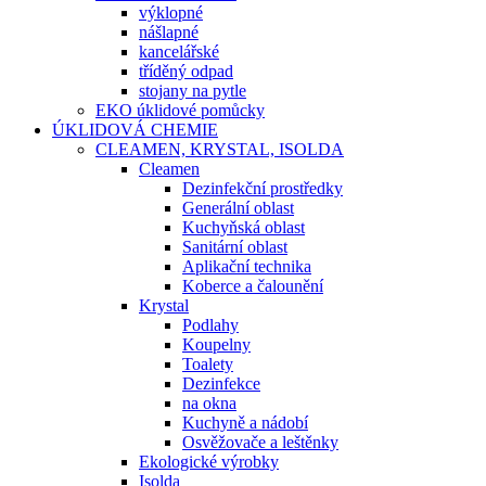
výklopné
nášlapné
kancelářské
tříděný odpad
stojany na pytle
EKO úklidové pomůcky
ÚKLIDOVÁ CHEMIE
CLEAMEN, KRYSTAL, ISOLDA
Cleamen
Dezinfekční prostředky
Generální oblast
Kuchyňská oblast
Sanitární oblast
Aplikační technika
Koberce a čalounění
Krystal
Podlahy
Koupelny
Toalety
Dezinfekce
na okna
Kuchyně a nádobí
Osvěžovače a leštěnky
Ekologické výrobky
Isolda