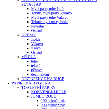
PEVASTAR
Mycí pasty tuhé Isofa
Tekuté mycí pasty Vakavo
Mycí pasty tuhé Vakavo
Tekuté mycí pasty Isofa
Pevastar
Ostatní
KRÉMY
Isolda
Vakavo
Kalyp
Ostatní
MÝDLA
tuhé
tekuté
pěnové
dezinfekční
DEZINFEKCE NA RUCE
PAPÍROVÁ HYGIENA
TOALETNÍ PAPÍRY
KONVENČNÍ ROLE
JUMBO ROLE
190 průměr role
230 průměr role