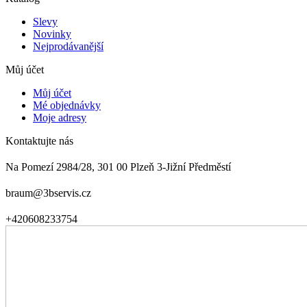
Slevy
Novinky
Nejprodávanější
Můj účet
Můj účet
Mé objednávky
Moje adresy
Kontaktujte nás
Na Pomezí 2984/28, 301 00 Plzeň 3-Jižní Předměstí
braum@3bservis.cz
+420608233754