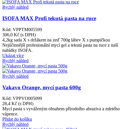
Rychlý náhled
ISOFA MAX Profi tekutá pasta na ruce
Kód: VPPTM005599
306,0 Kč
(s DPH)
4,2kg
sada X s držákem na zeď
700g láhev X s pumpičkou
Nejúčinnější profesionální mycí gel a tekutá pasta na ruce z naší
nabídky ISOFA.
Ukázat více
Rychlý náhled
Rychlý náhled
Vakavo Orange, mycí pasta 600g
Kód: VPPVO005099
28,4 Kč
(s DPH)
Mycí pasta s vyváženým obsahem přírodního abraziva a mletého
vápence.
Přidat do košíku
Rychlý náhled