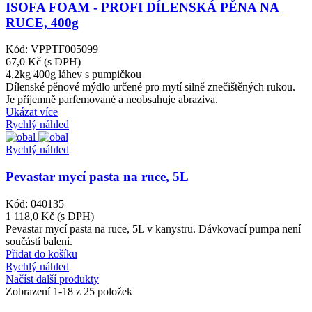
ISOFA FOAM - PROFI DÍLENSKÁ PĚNA NA
RUCE, 400g
Kód: VPPTF005099
67,0 Kč
(s DPH)
4,2kg
400g láhev s pumpičkou
Dílenské pěnové mýdlo určené pro mytí silně znečištěných rukou.
Je příjemně parfemované a neobsahuje abraziva.
Ukázat více
Rychlý náhled
Rychlý náhled
Pevastar mycí pasta na ruce, 5L
Kód: 040135
1 118,0 Kč
(s DPH)
Pevastar mycí pasta na ruce, 5L v kanystru. Dávkovací pumpa není
součástí balení.
Přidat do košíku
Rychlý náhled
Načíst další produkty
Zobrazení
1
-18 z 25 položek