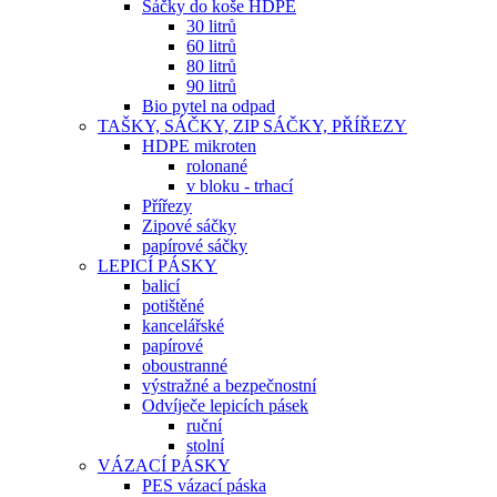
Sáčky do koše HDPE
30 litrů
60 litrů
80 litrů
90 litrů
Bio pytel na odpad
TAŠKY, SÁČKY, ZIP SÁČKY, PŘÍŘEZY
HDPE mikroten
rolonané
v bloku - trhací
Přířezy
Zipové sáčky
papírové sáčky
LEPICÍ PÁSKY
balicí
potištěné
kancelářské
papírové
oboustranné
výstražné a bezpečnostní
Odvíječe lepicích pásek
ruční
stolní
VÁZACÍ PÁSKY
PES vázací páska