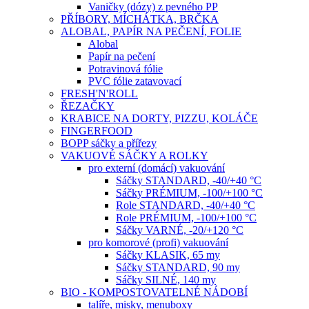
Vaničky (dózy) z pevného PP
PŘÍBORY, MÍCHÁTKA, BRČKA
ALOBAL, PAPÍR NA PEČENÍ, FOLIE
Alobal
Papír na pečení
Potravinová fólie
PVC fólie zatavovací
FRESH'N'ROLL
ŘEZAČKY
KRABICE NA DORTY, PIZZU, KOLÁČE
FINGERFOOD
BOPP sáčky a přířezy
VAKUOVÉ SÁČKY A ROLKY
pro externí (domácí) vakuování
Sáčky STANDARD, -40/+40 °C
Sáčky PRÉMIUM, -100/+100 °C
Role STANDARD, -40/+40 °C
Role PRÉMIUM, -100/+100 °C
Sáčky VARNÉ, -20/+120 °C
pro komorové (profi) vakuování
Sáčky KLASIK, 65 my
Sáčky STANDARD, 90 my
Sáčky SILNÉ, 140 my
BIO - KOMPOSTOVATELNÉ NÁDOBÍ
talíře, misky, menuboxy