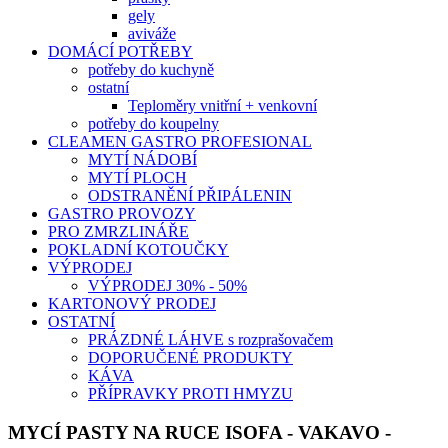
gely
aviváže
DOMÁCÍ POTŘEBY
potřeby do kuchyně
ostatní
Teploměry vnitřní + venkovní
potřeby do koupelny
CLEAMEN GASTRO PROFESIONAL
MYTÍ NÁDOBÍ
MYTÍ PLOCH
ODSTRANĚNÍ PŘIPÁLENIN
GASTRO PROVOZY
PRO ZMRZLINÁŘE
POKLADNÍ KOTOUČKY
VÝPRODEJ
VÝPRODEJ 30% - 50%
KARTONOVÝ PRODEJ
OSTATNÍ
PRÁZDNÉ LÁHVE s rozprašovačem
DOPORUČENÉ PRODUKTY
KÁVA
PŘÍPRAVKY PROTI HMYZU
MYCÍ PASTY NA RUCE ISOFA - VAKAVO -