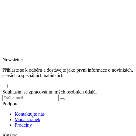
O NÁS
Zabýváme se prodejem a poradenstvím v oblasti výroby a správného použití
obalových materiálů.
Nabízíme zdarma školení zaměstnanců a praktické ukázky hygienického,
čistícího a úklidového programu včetně doporučení vhodných zásobníků a
dávkovačů.
Jednorázové nádobí rádi doporučujeme z bio materiálů šetrných k
životnímu prostředí.
Newsletter
Přihlaste se k odběru a dostávejte jako první informace o novinkách,
slevách a speciálních nabídkách.
Souhlasím se zpracováním mých osobních údajů.
Podpora
Kontaktujte nás
Mapa stránek
Prodejny
Katalog