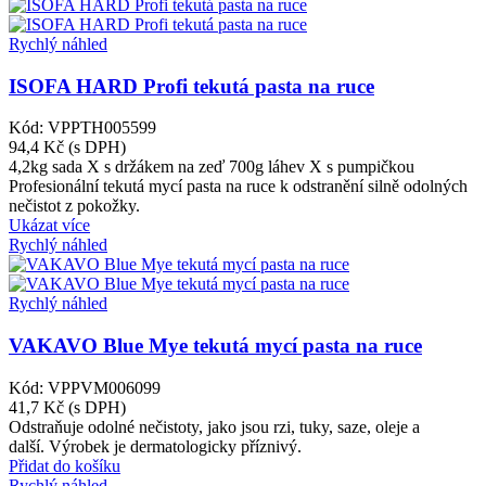
Rychlý náhled
ISOFA HARD Profi tekutá pasta na ruce
Kód: VPPTH005599
94,4 Kč
(s DPH)
4,2kg
sada X s držákem na zeď
700g láhev X s pumpičkou
Profesionální tekutá mycí pasta na ruce k odstranění silně odolných
nečistot z pokožky.
Ukázat více
Rychlý náhled
Rychlý náhled
VAKAVO Blue Mye tekutá mycí pasta na ruce
Kód: VPPVM006099
41,7 Kč
(s DPH)
Odstraňuje odolné nečistoty, jako jsou rzi, tuky, saze, oleje a
další. Výrobek je dermatologicky příznivý.
Přidat do košíku
Rychlý náhled