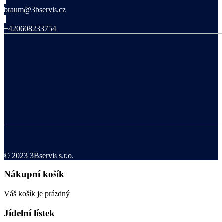
braum@3bservis.cz
+420608233754
© 2023 3Bservis s.r.o.
Nákupní košík
Váš košík je prázdný
Jídelní lístek