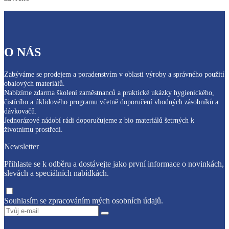
O NÁS
Zabýváme se prodejem a poradenstvím v oblasti výroby a správného použití
obalových materiálů.
Nabízíme zdarma školení zaměstnanců a praktické ukázky hygienického,
čistícího a úklidového programu včetně doporučení vhodných zásobníků a
dávkovačů.
Jednorázové nádobí rádi doporučujeme z bio materiálů šetrných k
životnímu prostředí.
Newsletter
Přihlaste se k odběru a dostávejte jako první informace o novinkách,
slevách a speciálních nabídkách.
Souhlasím se zpracováním mých osobních údajů.