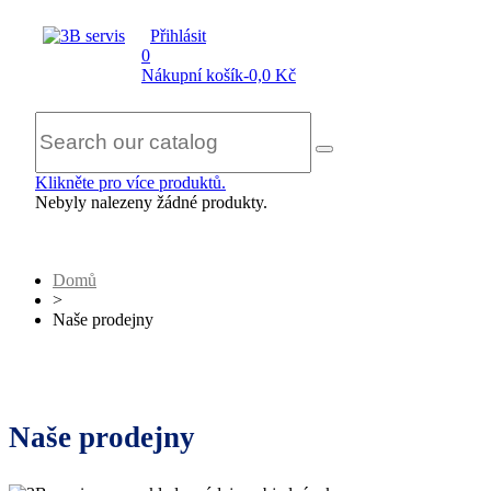
Přihlásit
0
Nákupní košík
-
0,0 Kč
Klikněte pro více produktů.
Nebyly nalezeny žádné produkty.
Domů
>
Naše prodejny
Naše prodejny