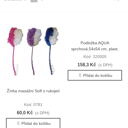
Podložka AQUA
sprchová,54x54 cm, plast,
mix barev
Kód: 320005
158,3 Kč
(s DPH)
Přidat do košíku
Žínka masážní Soft s rukojetí
Kód: 0781
60,0 Kč
(s DPH)
Přidat do košíku