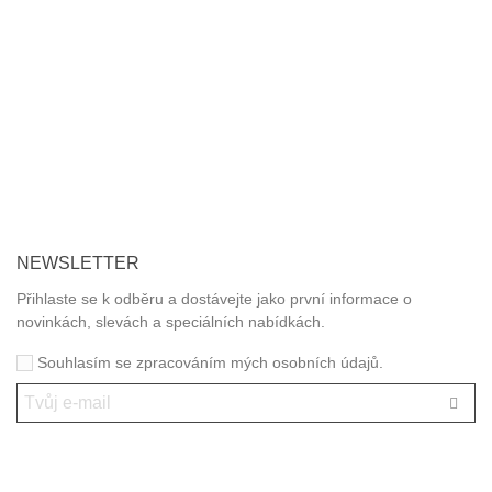
O NÁS
Zabýváme se prodejem a poradenstvím v oblasti výroby a
správného použití obalových materiálů.
Nabízíme zdarma školení zaměstnanců a praktické ukázky
hygienického, čistícího a úklidového programu včetně doporučení
vhodných zásobníků a dávkovačů.
Jednorázové nádobí rádi doporučujeme z bio materiálů šetrných
k životnímu prostředí.
NEWSLETTER
Přihlaste se k odběru a dostávejte jako první informace o
novinkách, slevách a speciálních nabídkách.
Souhlasím se zpracováním mých osobních údajů.