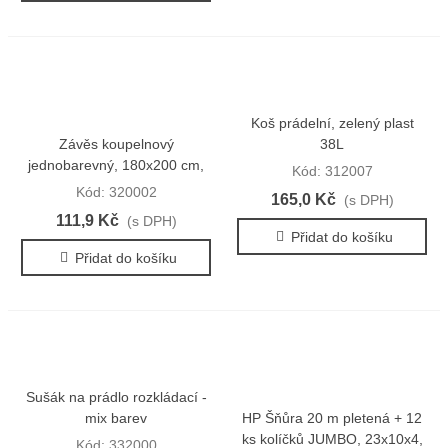
Koš prádelní, zelený plast
Závěs koupelnový
38L
jednobarevný, 180x200 cm,
Kód: 312007
plast, zelený
Kód: 320002
165,0 Kč
(s DPH)
111,9 Kč
(s DPH)
Přidat do košíku
Přidat do košíku
Sušák na prádlo rozkládací -
mix barev
HP Šňůra 20 m pletená + 12
ks kolíčků JUMBO, 23x10x4,
Kód: 332000