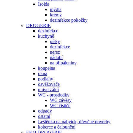
Isolda
mýdla
krémy
dezinfekce pokožky
DROGERIE
dezinfekce
kuchyně
písky
dezinfekce
nerez
nádobí
na připáleniny
koupelna
okna
podlahy
osvěžovače
univerzální
WC - prostředky
WC závěsy
WC čističe
odpady
ostatní
Leštěnka na nábytek, dřevěné povrchy
koberce a čalounění
EKO DROGERIE