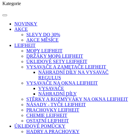
Kategorie
NOVINKY
AKCE
SLEVY DO 30%
AKCE MĚSÍCE
LEIFHEIT
MOPY LEIFHEIT
DRŽÁKY MOPů LEIFHEIT
ÚKLIDOVÉ SETY LEIFHEIT
VYSAVAČE A ZAMETAČE LEIFHEIT
NÁHRADNÍ DÍLY NA VYSAVAČ
REGULUS
VYSAVAČE NA OKNA LEIFHEIT
VYSAVAČE
NÁHRADNÍ DÍLY
STĚRKY A ROZMÝVÁKY NA OKNA LEIFHEIT
NÁSADY - TYČE LEIFHEIT
PRACHOVKY LEIFHEIT
CHEMIE LEIFHEIT
OSTATNÍ LEIFHEIT
ÚKLIDOVÉ POMŮCKY
HADRY A PRACHOVKY