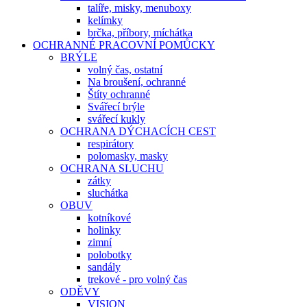
talíře, misky, menuboxy
kelímky
brčka, příbory, míchátka
OCHRANNÉ PRACOVNÍ POMŮCKY
BRÝLE
volný čas, ostatní
Na broušení, ochranné
Štíty ochranné
Svářecí brýle
svářecí kukly
OCHRANA DÝCHACÍCH CEST
respirátory
polomasky, masky
OCHRANA SLUCHU
zátky
sluchátka
OBUV
kotníkové
holinky
zimní
polobotky
sandály
trekové - pro volný čas
ODĚVY
VISION