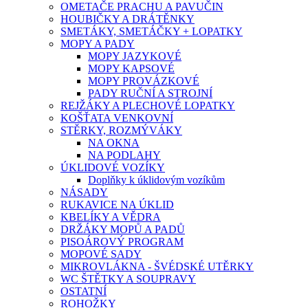
OMETAČE PRACHU A PAVUČIN
HOUBIČKY A DRÁTĚNKY
SMETÁKY, SMETÁČKY + LOPATKY
MOPY A PADY
MOPY JAZYKOVÉ
MOPY KAPSOVÉ
MOPY PROVÁZKOVÉ
PADY RUČNÍ A STROJNÍ
REJŽÁKY A PLECHOVÉ LOPATKY
KOŠŤATA VENKOVNÍ
STĚRKY, ROZMÝVÁKY
NA OKNA
NA PODLAHY
ÚKLIDOVÉ VOZÍKY
Doplňky k úklidovým vozíkům
NÁSADY
RUKAVICE NA ÚKLID
KBELÍKY A VĚDRA
DRŽÁKY MOPŮ A PADŮ
PISOÁROVÝ PROGRAM
MOPOVÉ SADY
MIKROVLÁKNA - ŠVÉDSKÉ UTĚRKY
WC ŠTĚTKY A SOUPRAVY
OSTATNÍ
ROHOŽKY