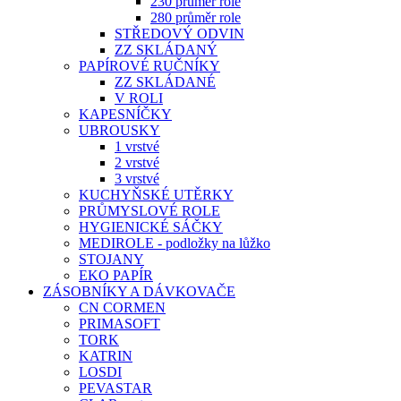
230 průměr role
280 průměr role
STŘEDOVÝ ODVIN
ZZ SKLÁDANÝ
PAPÍROVÉ RUČNÍKY
ZZ SKLÁDANÉ
V ROLI
KAPESNÍČKY
UBROUSKY
1 vrstvé
2 vrstvé
3 vrstvé
KUCHYŇSKÉ UTĚRKY
PRŮMYSLOVÉ ROLE
HYGIENICKÉ SÁČKY
MEDIROLE - podložky na lůžko
STOJANY
EKO PAPÍR
ZÁSOBNÍKY A DÁVKOVAČE
CN CORMEN
PRIMASOFT
TORK
KATRIN
LOSDI
PEVASTAR