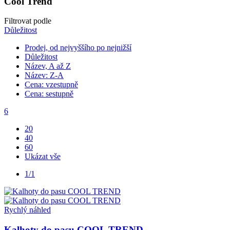
Cool Trend
Filtrovat podle
Důležitost
Prodej, od nejvyššího po nejnižší
Důležitost
Název, A až Z
Název: Z-A
Cena: vzestupně
Cena: sestupně
6
20
40
60
Ukázat vše
1/1
Rychlý náhled
Kalhoty do pasu COOL TREND