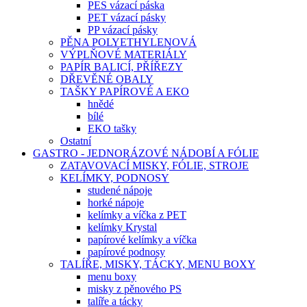
PES vázací páska
PET vázací pásky
PP vázací pásky
PĚNA POLYETHYLENOVÁ
VÝPLŇOVÉ MATERIÁLY
PAPÍR BALICÍ, PŘÍŘEZY
DŘEVĚNÉ OBALY
TAŠKY PAPÍROVÉ A EKO
hnědé
bílé
EKO tašky
Ostatní
GASTRO - JEDNORÁZOVÉ NÁDOBÍ A FÓLIE
ZATAVOVACÍ MISKY, FÓLIE, STROJE
KELÍMKY, PODNOSY
studené nápoje
horké nápoje
kelímky a víčka z PET
kelímky Krystal
papírové kelímky a víčka
papírové podnosy
TALÍŘE, MISKY, TÁCKY, MENU BOXY
menu boxy
misky z pěnového PS
talíře a tácky