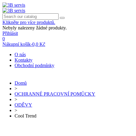
Klikněte pro více produktů.
Nebyly nalezeny žádné produkty.
Přihlásit
0
Nákupní košík
-
0,0 Kč
O nás
Kontakty
Obchodní podmínky
Domů
>
OCHRANNÉ PRACOVNÍ POMŮCKY
>
ODĚVY
>
Cool Trend