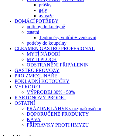
prášky
gely
aviváže
DOMÁCÍ POTŘEBY
potřeby do kuchyně
ostatní
Teploměry vnitřní + venkovní
potřeby do koupelny
CLEAMEN GASTRO PROFESIONAL
MYTÍ NÁDOBÍ
MYTÍ PLOCH
ODSTRANĚNÍ PŘIPÁLENIN
GASTRO PROVOZY
PRO ZMRZLINÁŘE
POKLADNÍ KOTOUČKY
VÝPRODEJ
VÝPRODEJ 30% - 50%
KARTONOVÝ PRODEJ
OSTATNÍ
PRÁZDNÉ LÁHVE s rozprašovačem
DOPORUČENÉ PRODUKTY
KÁVA
PŘÍPRAVKY PROTI HMYZU