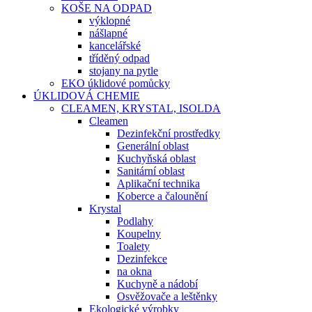
KOŠE NA ODPAD
výklopné
nášlapné
kancelářské
tříděný odpad
stojany na pytle
EKO úklidové pomůcky
ÚKLIDOVÁ CHEMIE
CLEAMEN, KRYSTAL, ISOLDA
Cleamen
Dezinfekční prostředky
Generální oblast
Kuchyňská oblast
Sanitární oblast
Aplikační technika
Koberce a čalounění
Krystal
Podlahy
Koupelny
Toalety
Dezinfekce
na okna
Kuchyně a nádobí
Osvěžovače a leštěnky
Ekologické výrobky