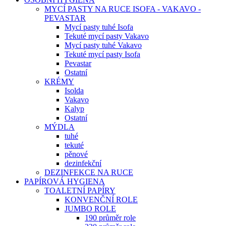
MYCÍ PASTY NA RUCE ISOFA - VAKAVO -
PEVASTAR
Mycí pasty tuhé Isofa
Tekuté mycí pasty Vakavo
Mycí pasty tuhé Vakavo
Tekuté mycí pasty Isofa
Pevastar
Ostatní
KRÉMY
Isolda
Vakavo
Kalyp
Ostatní
MÝDLA
tuhé
tekuté
pěnové
dezinfekční
DEZINFEKCE NA RUCE
PAPÍROVÁ HYGIENA
TOALETNÍ PAPÍRY
KONVENČNÍ ROLE
JUMBO ROLE
190 průměr role