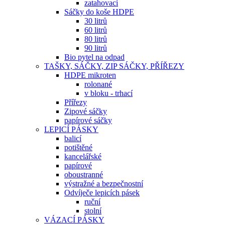
zatahovací
Sáčky do koše HDPE
30 litrů
60 litrů
80 litrů
90 litrů
Bio pytel na odpad
TAŠKY, SÁČKY, ZIP SÁČKY, PŘÍŘEZY
HDPE mikroten
rolonané
v bloku - trhací
Přířezy
Zipové sáčky
papírové sáčky
LEPICÍ PÁSKY
balicí
potištěné
kancelářské
papírové
oboustranné
výstražné a bezpečnostní
Odvíječe lepicích pásek
ruční
stolní
VÁZACÍ PÁSKY