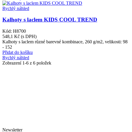
Rychlý náhled
Kalhoty s laclem KIDS COOL TREND
Kód: H8700
548,1 Kč
(s DPH)
Kalhoty s laclem různé barevné kombinace, 260 g/m2, velikosti: 98
- 152
Přidat do košíku
Rychlý náhled
Zobrazení
1
-6 z 6 položek
O NÁS
Zabýváme se prodejem a poradenstvím v oblasti výroby a správného použití
obalových materiálů.
Nabízíme zdarma školení zaměstnanců a praktické ukázky hygienického,
čistícího a úklidového programu včetně doporučení vhodných zásobníků a
dávkovačů.
Jednorázové nádobí rádi doporučujeme z bio materiálů šetrných k
životnímu prostředí.
Newsletter