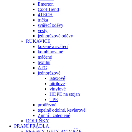
Emerton
Cool Trend
4TECH
trička
svářecí oděvy
vesty
jednorázové oděvy
RUKAVICE
kožené a svářecí
kombinované
máčené
textilní
ATG
jednorázové
latexové
nitrilové
vinylové
HDPE na stojan
TPE
protiřezné
tepelně odolné, kevlarové
Zimní - zateplené
DOPLŇKY
PRANÍ PRÁDLA
PRÁŠKY, GELY, AVIVÁŽE