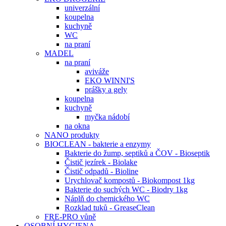
univerzální
koupelna
kuchyně
WC
na praní
MADEL
na praní
aviváže
EKO WINNI'S
prášky a gely
koupelna
kuchyně
myčka nádobí
na okna
NANO produkty
BIOCLEAN - bakterie a enzymy
Bakterie do žump, septiků a ČOV - Bioseptik
Čistič jezírek - Biolake
Čistič odpadů - Bioline
Urychlovač kompostů - Biokompost 1kg
Bakterie do suchých WC - Biodry 1kg
Náplň do chemického WC
Rozklad tuků - GreaseClean
FRE-PRO vůně
OSOBNÍ HYGIENA