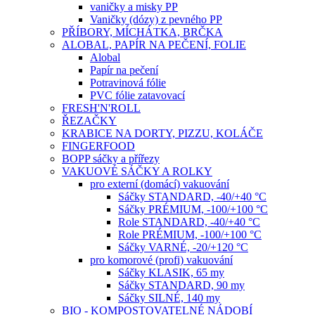
vaničky a misky PP
Vaničky (dózy) z pevného PP
PŘÍBORY, MÍCHÁTKA, BRČKA
ALOBAL, PAPÍR NA PEČENÍ, FOLIE
Alobal
Papír na pečení
Potravinová fólie
PVC fólie zatavovací
FRESH'N'ROLL
ŘEZAČKY
KRABICE NA DORTY, PIZZU, KOLÁČE
FINGERFOOD
BOPP sáčky a přířezy
VAKUOVÉ SÁČKY A ROLKY
pro externí (domácí) vakuování
Sáčky STANDARD, -40/+40 °C
Sáčky PRÉMIUM, -100/+100 °C
Role STANDARD, -40/+40 °C
Role PRÉMIUM, -100/+100 °C
Sáčky VARNÉ, -20/+120 °C
pro komorové (profi) vakuování
Sáčky KLASIK, 65 my
Sáčky STANDARD, 90 my
Sáčky SILNÉ, 140 my
BIO - KOMPOSTOVATELNÉ NÁDOBÍ