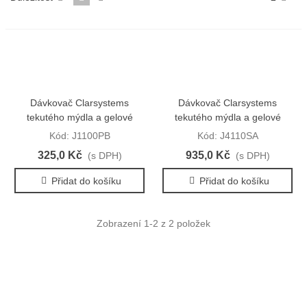
Dávkovač Clarsystems
Dávkovač Clarsystems
tekutého mýdla a gelové
tekutého mýdla a gelové
dezinfekce
dezinfekce
Kód: J1100PB
Kód: J4110SA
325,0 Kč
935,0 Kč
(s DPH)
(s DPH)
Přidat do košíku
Přidat do košíku
Zobrazení
1
-2 z 2 položek
O NÁS
Zabýváme se prodejem a poradenstvím v oblasti výroby a