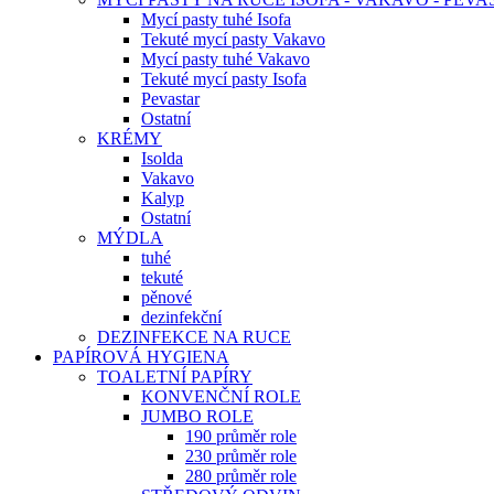
Mycí pasty tuhé Isofa
Tekuté mycí pasty Vakavo
Mycí pasty tuhé Vakavo
Tekuté mycí pasty Isofa
Pevastar
Ostatní
KRÉMY
Isolda
Vakavo
Kalyp
Ostatní
MÝDLA
tuhé
tekuté
pěnové
dezinfekční
DEZINFEKCE NA RUCE
PAPÍROVÁ HYGIENA
TOALETNÍ PAPÍRY
KONVENČNÍ ROLE
JUMBO ROLE
190 průměr role
230 průměr role
280 průměr role