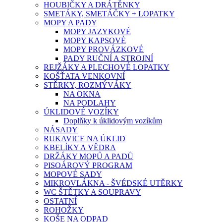
HOUBIČKY A DRÁTĚNKY
SMETÁKY, SMETÁČKY + LOPATKY
MOPY A PADY
MOPY JAZYKOVÉ
MOPY KAPSOVÉ
MOPY PROVÁZKOVÉ
PADY RUČNÍ A STROJNÍ
REJŽÁKY A PLECHOVÉ LOPATKY
KOŠŤATA VENKOVNÍ
STĚRKY, ROZMÝVÁKY
NA OKNA
NA PODLAHY
ÚKLIDOVÉ VOZÍKY
Doplňky k úklidovým vozíkům
NÁSADY
RUKAVICE NA ÚKLID
KBELÍKY A VĚDRA
DRŽÁKY MOPŮ A PADŮ
PISOÁROVÝ PROGRAM
MOPOVÉ SADY
MIKROVLÁKNA - ŠVÉDSKÉ UTĚRKY
WC ŠTĚTKY A SOUPRAVY
OSTATNÍ
ROHOŽKY
KOŠE NA ODPAD