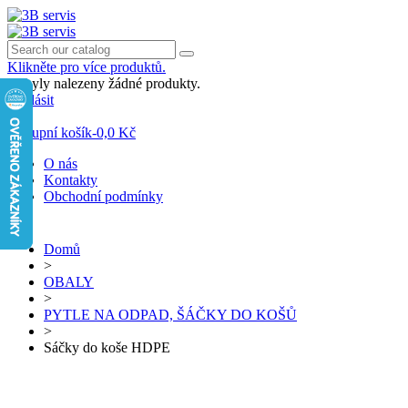
Klikněte pro více produktů.
Nebyly nalezeny žádné produkty.
Přihlásit
0
Nákupní košík
-
0,0 Kč
O nás
Kontakty
Obchodní podmínky
Domů
>
OBALY
>
PYTLE NA ODPAD, ŠÁČKY DO KOŠŮ
>
Sáčky do koše HDPE