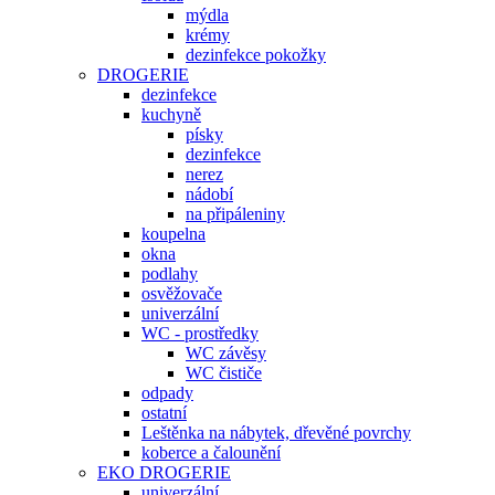
mýdla
krémy
dezinfekce pokožky
DROGERIE
dezinfekce
kuchyně
písky
dezinfekce
nerez
nádobí
na připáleniny
koupelna
okna
podlahy
osvěžovače
univerzální
WC - prostředky
WC závěsy
WC čističe
odpady
ostatní
Leštěnka na nábytek, dřevěné povrchy
koberce a čalounění
EKO DROGERIE
univerzální