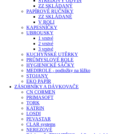
STŘEDOVÝ ODVIN
ZZ SKLÁDANÝ
PAPÍROVÉ RUČNÍKY
ZZ SKLÁDANÉ
V ROLI
KAPESNÍČKY
UBROUSKY
1 vrstvé
2 vrstvé
3 vrstvé
KUCHYŇSKÉ UTĚRKY
PRŮMYSLOVÉ ROLE
HYGIENICKÉ SÁČKY
MEDIROLE - podložky na lůžko
STOJANY
EKO PAPÍR
ZÁSOBNÍKY A DÁVKOVAČE
CN CORMEN
PRIMASOFT
TORK
KATRIN
LOSDI
PEVASTAR
CLAR systems
NEREZOVÉ