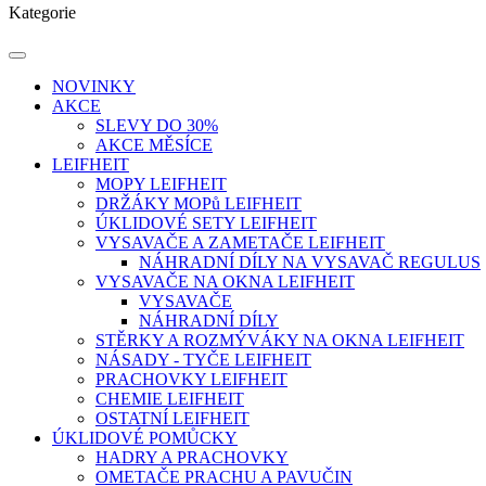
Kategorie
NOVINKY
AKCE
SLEVY DO 30%
AKCE MĚSÍCE
LEIFHEIT
MOPY LEIFHEIT
DRŽÁKY MOPů LEIFHEIT
ÚKLIDOVÉ SETY LEIFHEIT
VYSAVAČE A ZAMETAČE LEIFHEIT
NÁHRADNÍ DÍLY NA VYSAVAČ REGULUS
VYSAVAČE NA OKNA LEIFHEIT
VYSAVAČE
NÁHRADNÍ DÍLY
STĚRKY A ROZMÝVÁKY NA OKNA LEIFHEIT
NÁSADY - TYČE LEIFHEIT
PRACHOVKY LEIFHEIT
CHEMIE LEIFHEIT
OSTATNÍ LEIFHEIT
ÚKLIDOVÉ POMŮCKY
HADRY A PRACHOVKY
OMETAČE PRACHU A PAVUČIN