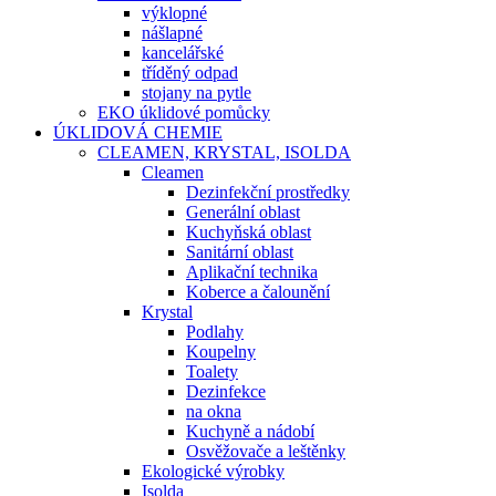
výklopné
nášlapné
kancelářské
tříděný odpad
stojany na pytle
EKO úklidové pomůcky
ÚKLIDOVÁ CHEMIE
CLEAMEN, KRYSTAL, ISOLDA
Cleamen
Dezinfekční prostředky
Generální oblast
Kuchyňská oblast
Sanitární oblast
Aplikační technika
Koberce a čalounění
Krystal
Podlahy
Koupelny
Toalety
Dezinfekce
na okna
Kuchyně a nádobí
Osvěžovače a leštěnky
Ekologické výrobky
Isolda