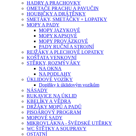
HADRY A PRACHOVKY
OMETAČE PRACHU A PAVUČIN
HOUBIČKY A DRÁTĚNKY
SMETÁKY, SMETÁČKY + LOPATKY
MOPY A PADY
MOPY JAZYKOVÉ
MOPY KAPSOVÉ
MOPY PROVÁZKOVÉ
PADY RUČNÍ A STROJNÍ
REJŽÁKY A PLECHOVÉ LOPATKY
KOŠŤATA VENKOVNÍ
STĚRKY, ROZMÝVÁKY
NA OKNA
NA PODLAHY
ÚKLIDOVÉ VOZÍKY
Doplňky k úklidovým vozíkům
NÁSADY
RUKAVICE NA ÚKLID
KBELÍKY A VĚDRA
DRŽÁKY MOPŮ A PADŮ
PISOÁROVÝ PROGRAM
MOPOVÉ SADY
MIKROVLÁKNA - ŠVÉDSKÉ UTĚRKY
WC ŠTĚTKY A SOUPRAVY
OSTATNÍ