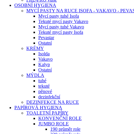
OSOBNÍ HYGIENA
MYCÍ PASTY NA RUCE ISOFA - VAKAVO - PEVA
Mycí pasty tuhé Isofa
Tekuté mycí pasty Vakavo
Mycí pasty tuhé Vakavo
Tekuté mycí pasty Isofa
Pevastar
Ostatní
KRÉMY
Isolda
Vakavo
Kalyp
Ostatní
MÝDLA
tuhé
tekuté
pěnové
dezinfekční
DEZINFEKCE NA RUCE
PAPÍROVÁ HYGIENA
TOALETNÍ PAPÍRY
KONVENČNÍ ROLE
JUMBO ROLE
190 průměr role