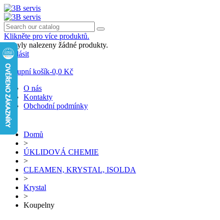
Klikněte pro více produktů.
Nebyly nalezeny žádné produkty.
Přihlásit
0
Nákupní košík
-
0,0 Kč
O nás
Kontakty
Obchodní podmínky
Domů
>
ÚKLIDOVÁ CHEMIE
>
CLEAMEN, KRYSTAL, ISOLDA
>
Krystal
>
Koupelny