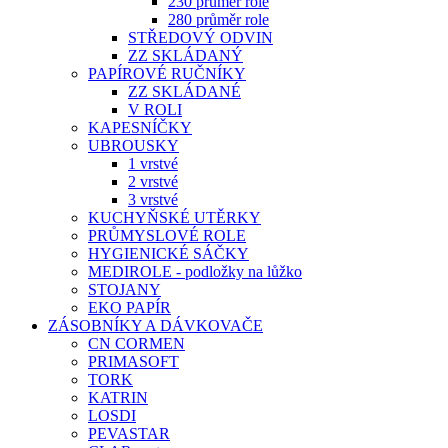
230 průměr role
280 průměr role
STŘEDOVÝ ODVIN
ZZ SKLÁDANÝ
PAPÍROVÉ RUČNÍKY
ZZ SKLÁDANÉ
V ROLI
KAPESNÍČKY
UBROUSKY
1 vrstvé
2 vrstvé
3 vrstvé
KUCHYŇSKÉ UTĚRKY
PRŮMYSLOVÉ ROLE
HYGIENICKÉ SÁČKY
MEDIROLE - podložky na lůžko
STOJANY
EKO PAPÍR
ZÁSOBNÍKY A DÁVKOVAČE
CN CORMEN
PRIMASOFT
TORK
KATRIN
LOSDI
PEVASTAR