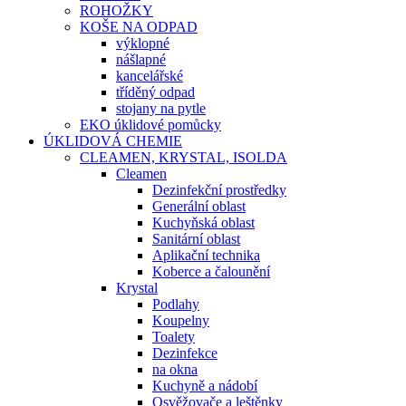
ROHOŽKY
KOŠE NA ODPAD
výklopné
nášlapné
kancelářské
tříděný odpad
stojany na pytle
EKO úklidové pomůcky
ÚKLIDOVÁ CHEMIE
CLEAMEN, KRYSTAL, ISOLDA
Cleamen
Dezinfekční prostředky
Generální oblast
Kuchyňská oblast
Sanitární oblast
Aplikační technika
Koberce a čalounění
Krystal
Podlahy
Koupelny
Toalety
Dezinfekce
na okna
Kuchyně a nádobí
Osvěžovače a leštěnky