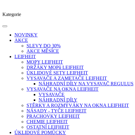
Kategorie
NOVINKY
AKCE
SLEVY DO 30%
AKCE MĚSÍCE
LEIFHEIT
MOPY LEIFHEIT
DRŽÁKY MOPů LEIFHEIT
ÚKLIDOVÉ SETY LEIFHEIT
VYSAVAČE A ZAMETAČE LEIFHEIT
NÁHRADNÍ DÍLY NA VYSAVAČ REGULUS
VYSAVAČE NA OKNA LEIFHEIT
VYSAVAČE
NÁHRADNÍ DÍLY
STĚRKY A ROZMÝVÁKY NA OKNA LEIFHEIT
NÁSADY - TYČE LEIFHEIT
PRACHOVKY LEIFHEIT
CHEMIE LEIFHEIT
OSTATNÍ LEIFHEIT
ÚKLIDOVÉ POMŮCKY