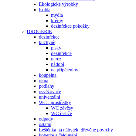
Ekologické výrobky
Isolda
mýdla
krémy
dezinfekce pokožky
DROGERIE
dezinfekce
kuchyně
písky
dezinfekce
nerez
nádobí
na připáleniny
koupelna
okna
podlahy
osvěžovače
univerzální
WC - prostředky
WC závěsy
WC čističe
odpady
ostatní
Leštěnka na nábytek, dřevěné povrchy
koberce a čalounění