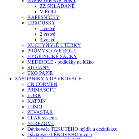
PAPÍROVÉ RUČNÍKY
ZZ SKLÁDANÉ
V ROLI
KAPESNÍČKY
UBROUSKY
1 vrstvé
2 vrstvé
3 vrstvé
KUCHYŇSKÉ UTĚRKY
PRŮMYSLOVÉ ROLE
HYGIENICKÉ SÁČKY
MEDIROLE - podložky na lůžko
STOJANY
EKO PAPÍR
ZÁSOBNÍKY A DÁVKOVAČE
CN CORMEN
PRIMASOFT
TORK
KATRIN
LOSDI
PEVASTAR
CLAR systems
NEREZOVÉ
Dávkovače TEKUTÉHO mýdla a dezinfekce
Dávkovače PĚNOVÉHO mýdla