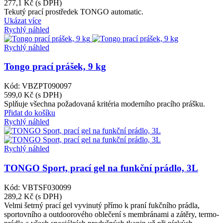
277,1 Kč
(s DPH)
Tekutý prací prostředek TONGO automatic.
Ukázat více
Rychlý náhled
Rychlý náhled
Tongo prací prášek, 9 kg
Kód: VBZPT090097
599,0 Kč
(s DPH)
Splňuje všechna požadovaná kritéria moderního pracího prášku.
Přidat do košíku
Rychlý náhled
Rychlý náhled
TONGO Sport, prací gel na funkční prádlo, 3L
Kód: VBTSF030099
289,2 Kč
(s DPH)
Velmi šetrný prací gel vyvinutý přímo k praní fukčního prádla,
sportovního a outdoorového oblečení s membránami a zátěry, termo-