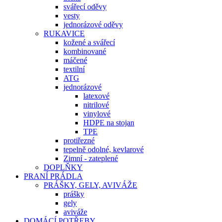
svářecí oděvy
vesty
jednorázové oděvy
RUKAVICE
kožené a svářecí
kombinované
máčené
textilní
ATG
jednorázové
latexové
nitrilové
vinylové
HDPE na stojan
TPE
protiřezné
tepelně odolné, kevlarové
Zimní - zateplené
DOPLŇKY
PRANÍ PRÁDLA
PRÁŠKY, GELY, AVIVÁŽE
prášky
gely
aviváže
DOMÁCÍ POTŘEBY