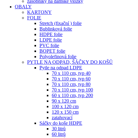
zásobníky na dámské vložky
OBALY
KARTONY
FOLIE
Stretch (fixační ) folie
Bublinková folie
HDPE folie
LDPE folie
PVC folie
BOPET folie
Polyolefinová folie
PYTLE NA ODPAD, ŠÁČKY DO KOŠŮ
Pytle na odpad LDPE
70 x 110 cm, typ 40
70 x 110 cm, typ 60
70 x 110 cm, typ 80
70 x 110 cm, typ 100
60 x 110 cm, typ 200
90 x 120 cm
100 x 120 cm
120 x 150 cm
zatahovací
Sáčky do koše HDPE
30 litrů
60 litrů