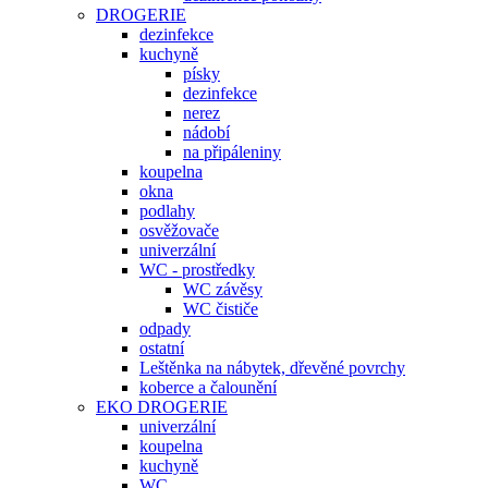
DROGERIE
dezinfekce
kuchyně
písky
dezinfekce
nerez
nádobí
na připáleniny
koupelna
okna
podlahy
osvěžovače
univerzální
WC - prostředky
WC závěsy
WC čističe
odpady
ostatní
Leštěnka na nábytek, dřevěné povrchy
koberce a čalounění
EKO DROGERIE
univerzální
koupelna
kuchyně
WC