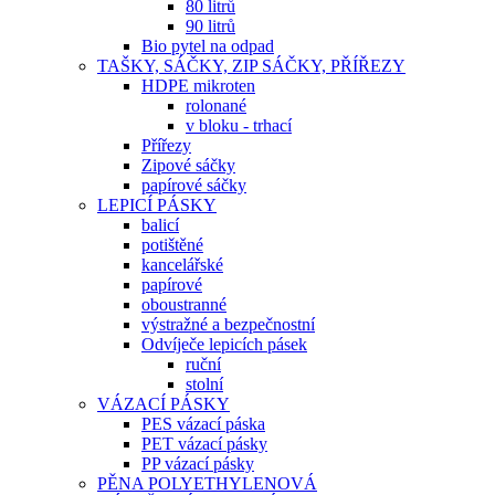
80 litrů
90 litrů
Bio pytel na odpad
TAŠKY, SÁČKY, ZIP SÁČKY, PŘÍŘEZY
HDPE mikroten
rolonané
v bloku - trhací
Přířezy
Zipové sáčky
papírové sáčky
LEPICÍ PÁSKY
balicí
potištěné
kancelářské
papírové
oboustranné
výstražné a bezpečnostní
Odvíječe lepicích pásek
ruční
stolní
VÁZACÍ PÁSKY
PES vázací páska
PET vázací pásky
PP vázací pásky
PĚNA POLYETHYLENOVÁ