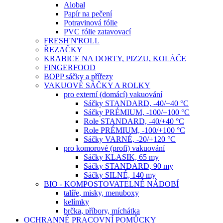
Alobal
Papír na pečení
Potravinová fólie
PVC fólie zatavovací
FRESH'N'ROLL
ŘEZAČKY
KRABICE NA DORTY, PIZZU, KOLÁČE
FINGERFOOD
BOPP sáčky a přířezy
VAKUOVÉ SÁČKY A ROLKY
pro externí (domácí) vakuování
Sáčky STANDARD, -40/+40 °C
Sáčky PRÉMIUM, -100/+100 °C
Role STANDARD, -40/+40 °C
Role PRÉMIUM, -100/+100 °C
Sáčky VARNÉ, -20/+120 °C
pro komorové (profi) vakuování
Sáčky KLASIK, 65 my
Sáčky STANDARD, 90 my
Sáčky SILNÉ, 140 my
BIO - KOMPOSTOVATELNÉ NÁDOBÍ
talíře, misky, menuboxy
kelímky
brčka, příbory, míchátka
OCHRANNÉ PRACOVNÍ POMŮCKY