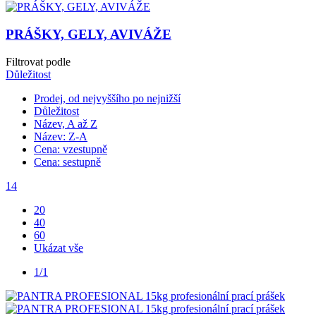
PRÁŠKY, GELY, AVIVÁŽE
Filtrovat podle
Důležitost
Prodej, od nejvyššího po nejnižší
Důležitost
Název, A až Z
Název: Z-A
Cena: vzestupně
Cena: sestupně
14
20
40
60
Ukázat vše
1/1