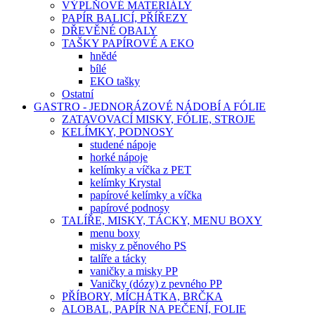
VÝPLŇOVÉ MATERIÁLY
PAPÍR BALICÍ, PŘÍŘEZY
DŘEVĚNÉ OBALY
TAŠKY PAPÍROVÉ A EKO
hnědé
bílé
EKO tašky
Ostatní
GASTRO - JEDNORÁZOVÉ NÁDOBÍ A FÓLIE
ZATAVOVACÍ MISKY, FÓLIE, STROJE
KELÍMKY, PODNOSY
studené nápoje
horké nápoje
kelímky a víčka z PET
kelímky Krystal
papírové kelímky a víčka
papírové podnosy
TALÍŘE, MISKY, TÁCKY, MENU BOXY
menu boxy
misky z pěnového PS
talíře a tácky
vaničky a misky PP
Vaničky (dózy) z pevného PP
PŘÍBORY, MÍCHÁTKA, BRČKA
ALOBAL, PAPÍR NA PEČENÍ, FOLIE