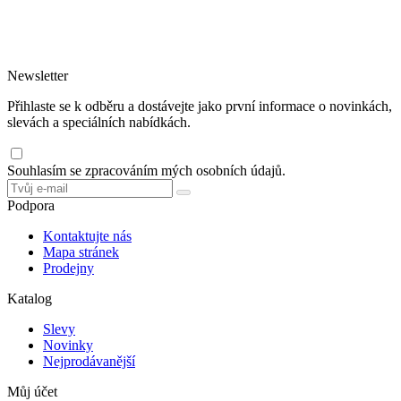
dávkovačů.
Jednorázové nádobí rádi doporučujeme z bio materiálů šetrných k
životnímu prostředí.
Newsletter
Přihlaste se k odběru a dostávejte jako první informace o novinkách,
slevách a speciálních nabídkách.
Souhlasím se zpracováním mých osobních údajů.
Podpora
Kontaktujte nás
Mapa stránek
Prodejny
Katalog
Slevy
Novinky
Nejprodávanější
Můj účet