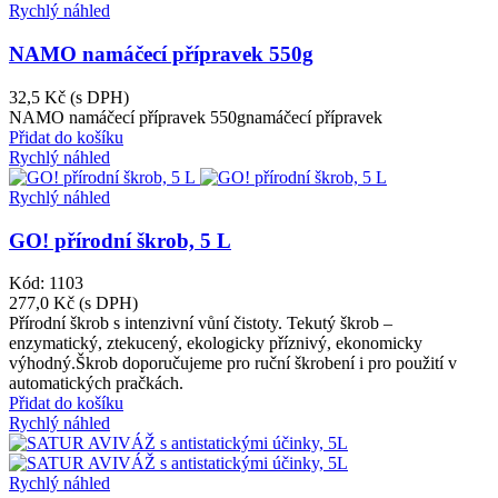
Rychlý náhled
NAMO namáčecí přípravek 550g
32,5 Kč
(s DPH)
NAMO namáčecí přípravek 550gnamáčecí přípravek
Přidat do košíku
Rychlý náhled
Rychlý náhled
GO! přírodní škrob, 5 L
Kód: 1103
277,0 Kč
(s DPH)
Přírodní škrob s intenzivní vůní čistoty. Tekutý škrob –
enzymatický, ztekucený, ekologicky příznivý, ekonomicky
výhodný.Škrob doporučujeme pro ruční škrobení i pro použití v
automatických pračkách.
Přidat do košíku
Rychlý náhled
Rychlý náhled