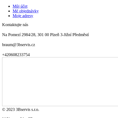
Můj účet
Mé objednávky
Moje adresy
Kontaktujte nás
Na Pomezí 2984/28, 301 00 Plzeň 3-Jižní Předměstí
braum@3bservis.cz
+420608233754
© 2023 3Bservis s.r.o.