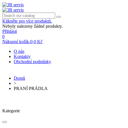
Klikněte pro více produktů.
Nebyly nalezeny žádné produkty.
Přihlásit
0
Nákupní košík
-
0,0 Kč
O nás
Kontakty
Obchodní podmínky
Domů
>
PRANÍ PRÁDLA
Kategorie