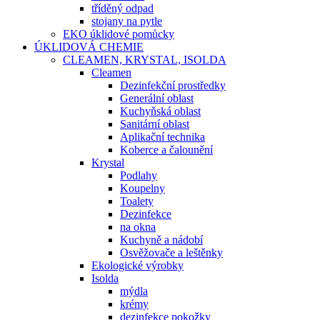
tříděný odpad
stojany na pytle
EKO úklidové pomůcky
ÚKLIDOVÁ CHEMIE
CLEAMEN, KRYSTAL, ISOLDA
Cleamen
Dezinfekční prostředky
Generální oblast
Kuchyňská oblast
Sanitární oblast
Aplikační technika
Koberce a čalounění
Krystal
Podlahy
Koupelny
Toalety
Dezinfekce
na okna
Kuchyně a nádobí
Osvěžovače a leštěnky
Ekologické výrobky
Isolda
mýdla
krémy
dezinfekce pokožky