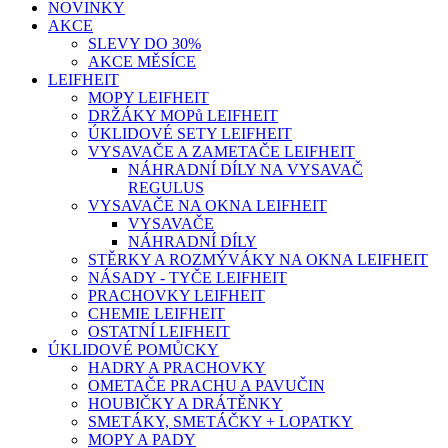
NOVINKY
AKCE
SLEVY DO 30%
AKCE MĚSÍCE
LEIFHEIT
MOPY LEIFHEIT
DRŽÁKY MOPů LEIFHEIT
ÚKLIDOVÉ SETY LEIFHEIT
VYSAVAČE A ZAMETAČE LEIFHEIT
NÁHRADNÍ DÍLY NA VYSAVAČ
REGULUS
VYSAVAČE NA OKNA LEIFHEIT
VYSAVAČE
NÁHRADNÍ DÍLY
STĚRKY A ROZMÝVÁKY NA OKNA LEIFHEIT
NÁSADY - TYČE LEIFHEIT
PRACHOVKY LEIFHEIT
CHEMIE LEIFHEIT
OSTATNÍ LEIFHEIT
ÚKLIDOVÉ POMŮCKY
HADRY A PRACHOVKY
OMETAČE PRACHU A PAVUČIN
HOUBIČKY A DRÁTĚNKY
SMETÁKY, SMETÁČKY + LOPATKY
MOPY A PADY