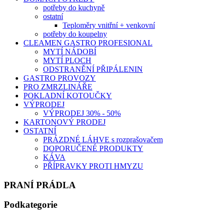
potřeby do kuchyně
ostatní
Teploměry vnitřní + venkovní
potřeby do koupelny
CLEAMEN GASTRO PROFESIONAL
MYTÍ NÁDOBÍ
MYTÍ PLOCH
ODSTRANĚNÍ PŘIPÁLENIN
GASTRO PROVOZY
PRO ZMRZLINÁŘE
POKLADNÍ KOTOUČKY
VÝPRODEJ
VÝPRODEJ 30% - 50%
KARTONOVÝ PRODEJ
OSTATNÍ
PRÁZDNÉ LÁHVE s rozprašovačem
DOPORUČENÉ PRODUKTY
KÁVA
PŘÍPRAVKY PROTI HMYZU
PRANÍ PRÁDLA
Podkategorie