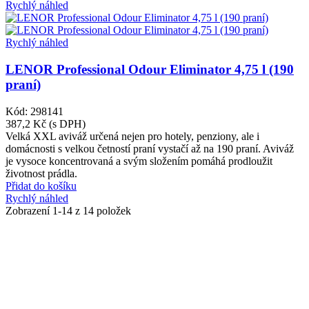
Rychlý náhled
Rychlý náhled
LENOR Professional Odour Eliminator 4,75 l (190
praní)
Kód: 298141
387,2 Kč
(s DPH)
Velká XXL aviváž určená nejen pro hotely, penziony, ale i
domácnosti s velkou četností praní vystačí až na 190 praní. Aviváž
je vysoce koncentrovaná a svým složením pomáhá prodloužit
životnost prádla.
Přidat do košíku
Rychlý náhled
Zobrazení
1
-14 z 14 položek
O NÁS
Zabýváme se prodejem a poradenstvím v oblasti výroby a správného použití
obalových materiálů.
Nabízíme zdarma školení zaměstnanců a praktické ukázky hygienického,
čistícího a úklidového programu včetně doporučení vhodných zásobníků a