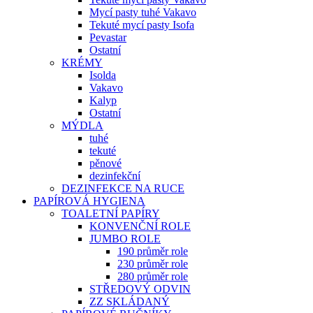
Mycí pasty tuhé Vakavo
Tekuté mycí pasty Isofa
Pevastar
Ostatní
KRÉMY
Isolda
Vakavo
Kalyp
Ostatní
MÝDLA
tuhé
tekuté
pěnové
dezinfekční
DEZINFEKCE NA RUCE
PAPÍROVÁ HYGIENA
TOALETNÍ PAPÍRY
KONVENČNÍ ROLE
JUMBO ROLE
190 průměr role
230 průměr role
280 průměr role
STŘEDOVÝ ODVIN
ZZ SKLÁDANÝ