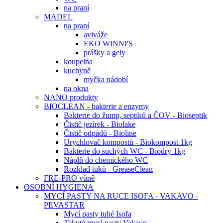
na praní
MADEL
na praní
aviváže
EKO WINNI'S
prášky a gely
koupelna
kuchyně
myčka nádobí
na okna
NANO produkty
BIOCLEAN - bakterie a enzymy
Bakterie do žump, septiků a ČOV - Bioseptik
Čistič jezírek - Biolake
Čistič odpadů - Bioline
Urychlovač kompostů - Biokompost 1kg
Bakterie do suchých WC - Biodry 1kg
Náplň do chemického WC
Rozklad tuků - GreaseClean
FRE-PRO vůně
OSOBNÍ HYGIENA
MYCÍ PASTY NA RUCE ISOFA - VAKAVO -
PEVASTAR
Mycí pasty tuhé Isofa
Tekuté mycí pasty Vakavo