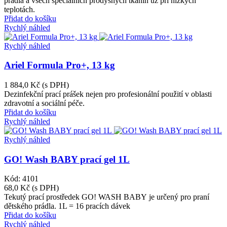
prádla a všech speciálních prodyšných tkanin už při nízkých
teplotách.
Přidat do košíku
Rychlý náhled
Rychlý náhled
Ariel Formula Pro+, 13 kg
1 884,0 Kč
(s DPH)
Dezinfekční prací prášek nejen pro profesionální použití v oblasti
zdravotní a sociální péče.
Přidat do košíku
Rychlý náhled
Rychlý náhled
GO! Wash BABY prací gel 1L
Kód: 4101
68,0 Kč
(s DPH)
Tekutý prací prostředek GO! WASH BABY je určený pro praní
dětského prádla. 1L = 16 pracích dávek
Přidat do košíku
Rychlý náhled