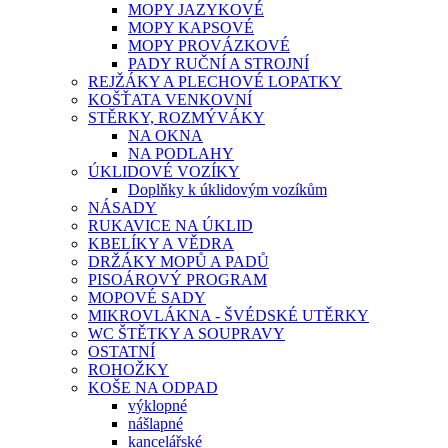
MOPY JAZYKOVÉ
MOPY KAPSOVÉ
MOPY PROVÁZKOVÉ
PADY RUČNÍ A STROJNÍ
REJŽÁKY A PLECHOVÉ LOPATKY
KOŠŤATA VENKOVNÍ
STĚRKY, ROZMÝVÁKY
NA OKNA
NA PODLAHY
ÚKLIDOVÉ VOZÍKY
Doplňky k úklidovým vozíkům
NÁSADY
RUKAVICE NA ÚKLID
KBELÍKY A VĚDRA
DRŽÁKY MOPŮ A PADŮ
PISOÁROVÝ PROGRAM
MOPOVÉ SADY
MIKROVLÁKNA - ŠVÉDSKÉ UTĚRKY
WC ŠTĚTKY A SOUPRAVY
OSTATNÍ
ROHOŽKY
KOŠE NA ODPAD
výklopné
nášlapné
kancelářské