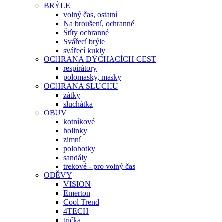
BRÝLE
volný čas, ostatní
Na broušení, ochranné
Štíty ochranné
Svářecí brýle
svářecí kukly
OCHRANA DÝCHACÍCH CEST
respirátory
polomasky, masky
OCHRANA SLUCHU
zátky
sluchátka
OBUV
kotníkové
holinky
zimní
polobotky
sandály
trekové - pro volný čas
ODĚVY
VISION
Emerton
Cool Trend
4TECH
trička