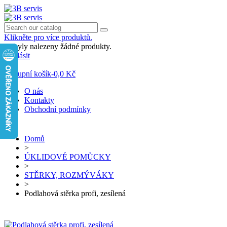
Klikněte pro více produktů.
Nebyly nalezeny žádné produkty.
Přihlásit
0
Nákupní košík
-
0,0 Kč
O nás
Kontakty
Obchodní podmínky
Domů
>
ÚKLIDOVÉ POMŮCKY
>
STĚRKY, ROZMÝVÁKY
>
Podlahová stěrka profi, zesílená