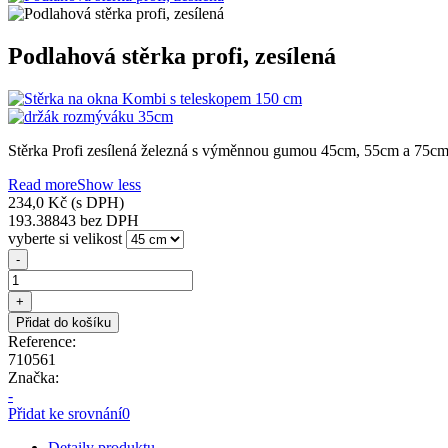
Podlahová stěrka profi, zesílená
Stěrka Profi zesílená železná s výměnnou gumou 45cm, 55cm a 75cm
Read more
Show less
234,0 Kč
(s DPH)
193.38843 bez DPH
vyberte si velikost
-
+
Přidat do košíku
Reference:
710561
Značka:
-
Přidat ke srovnání
0
Detaily produktu