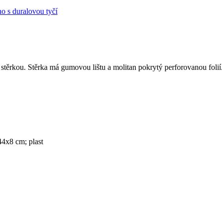
těrkou. Stěrka má gumovou lištu a molitan pokrytý perforovanou folií
4x8 cm; plast