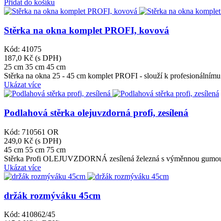
Přidat do košíku
Stěrka na okna komplet PROFI, kovová
Kód: 41075
187,0 Kč
(s DPH)
25 cm
35 cm
45 cm
Stěrka na okna 25 - 45 cm komplet PROFI - slouží k profesionálním
Ukázat více
Podlahová stěrka olejuvzdorná profi, zesílená
Kód: 710561 OR
249,0 Kč
(s DPH)
45 cm
55 cm
75 cm
Stěrka Profi OLEJUVZDORNÁ zesílená železná s výměnnou gumou
Ukázat více
držák rozmýváku 45cm
Kód: 410862/45