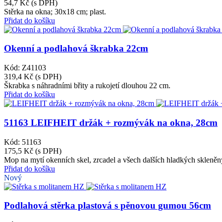
54,7 Kč
(s DPH)
Stěrka na okna; 30x18 cm; plast.
Přidat do košíku
Okenní a podlahová škrabka 22cm
Kód: Z41103
319,4 Kč
(s DPH)
Škrabka s náhradními břity a rukojetí dlouhou 22 cm.
Přidat do košíku
51163 LEIFHEIT držák + rozmývák na okna, 28cm
Kód: 51163
175,5 Kč
(s DPH)
Mop na mytí okenních skel, zrcadel a všech dalších hladkých skleně
Přidat do košíku
Nový
Podlahová stěrka plastová s pěnovou gumou 56cm