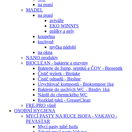
na praní
MADEL
na praní
aviváže
EKO WINNI'S
prášky a gely
koupelna
kuchyně
myčka nádobí
na okna
NANO produkty
BIOCLEAN - bakterie a enzymy
Bakterie do žump, septiků a ČOV - Bioseptik
Čistič jezírek - Biolake
Čistič odpadů - Bioline
Urychlovač kompostů - Biokompost 1kg
Bakterie do suchých WC - Biodry 1kg
Náplň do chemického WC
Rozklad tuků - GreaseClean
FRE-PRO vůně
OSOBNÍ HYGIENA
MYCÍ PASTY NA RUCE ISOFA - VAKAVO -
PEVASTAR
Mycí pasty tuhé Isofa
Tekuté mycí pasty Vakavo