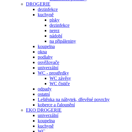
DROGERIE
dezinfekce
kuchyně
písky
dezinfekce
nerez
nádobí
na připáleniny
koupelna
okna
podlahy
osvěžovače
univerzální
WC - prostředky
WC závěsy
WC čističe
odpady
ostatní
Leštěnka na nábytek, dřevěné povrchy
koberce a čalounění
EKO DROGERIE
univerzální
koupelna
kuchyně
WC