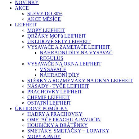
NOVINKY
AKCE
SLEVY DO 30%
AKCE MĚSÍCE
LEIFHEIT
MOPY LEIFHEIT
DRŽÁKY MOPů LEIFHEIT
ÚKLIDOVÉ SETY LEIFHEIT
VYSAVAČE A ZAMETAČE LEIFHEIT
NÁHRADNÍ DÍLY NA VYSAVAČ
REGULUS
VYSAVAČE NA OKNA LEIFHEIT
VYSAVAČE
NÁHRADNÍ DÍLY
STĚRKY A ROZMÝVÁKY NA OKNA LEIFHEIT
NÁSADY - TYČE LEIFHEIT
PRACHOVKY LEIFHEIT
CHEMIE LEIFHEIT
OSTATNÍ LEIFHEIT
ÚKLIDOVÉ POMŮCKY
HADRY A PRACHOVKY
OMETAČE PRACHU A PAVUČIN
HOUBIČKY A DRÁTĚNKY
SMETÁKY, SMETÁČKY + LOPATKY
MOPY A PADY