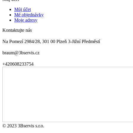
Můj účet
Mé objednávky
Moje adresy
Kontaktujte nás
Na Pomezí 2984/28, 301 00 Plzeň 3-Jižní Předměstí
braum@3bservis.cz
+420608233754
© 2023 3Bservis s.r.o.