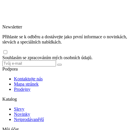
čistícího a úklidového programu včetně doporučení vhodných zásobníků a
dávkovačů.
Jednorázové nádobí rádi doporučujeme z bio materiálů šetrných k
životnímu prostředí.
Newsletter
Přihlaste se k odběru a dostávejte jako první informace o novinkách,
slevách a speciálních nabídkách.
Souhlasím se zpracováním mých osobních údajů.
Podpora
Kontaktujte nás
Mapa stránek
Prodejny
Katalog
Slevy
Novinky
Nejprodávanější
Můj účet