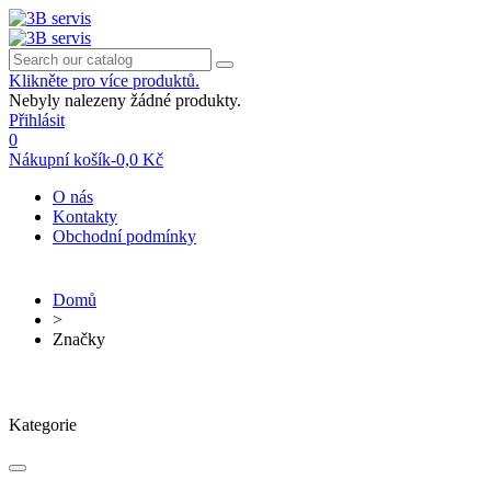
Klikněte pro více produktů.
Nebyly nalezeny žádné produkty.
Přihlásit
0
Nákupní košík
-
0,0 Kč
O nás
Kontakty
Obchodní podmínky
Domů
>
Značky
Kategorie