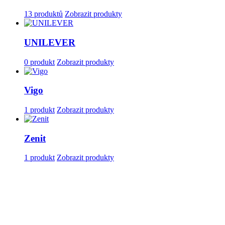
13 produktů
Zobrazit produkty
UNILEVER
0 produkt
Zobrazit produkty
Vigo
1 produkt
Zobrazit produkty
Zenit
1 produkt
Zobrazit produkty
O NÁS
Zabýváme se prodejem a poradenstvím v oblasti výroby a správného použití
obalových materiálů.
Nabízíme zdarma školení zaměstnanců a praktické ukázky hygienického,