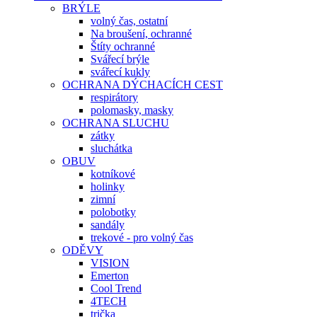
BRÝLE
volný čas, ostatní
Na broušení, ochranné
Štíty ochranné
Svářecí brýle
svářecí kukly
OCHRANA DÝCHACÍCH CEST
respirátory
polomasky, masky
OCHRANA SLUCHU
zátky
sluchátka
OBUV
kotníkové
holinky
zimní
polobotky
sandály
trekové - pro volný čas
ODĚVY
VISION
Emerton
Cool Trend
4TECH
trička