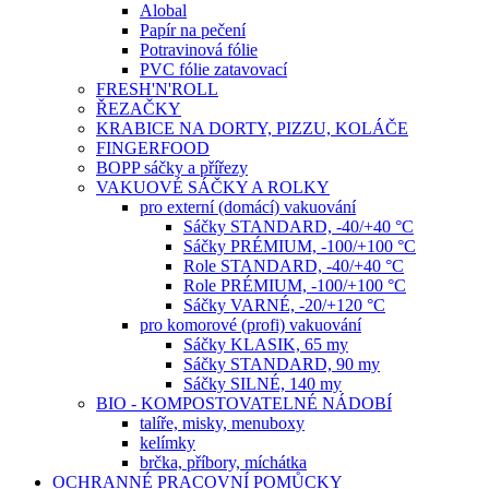
Alobal
Papír na pečení
Potravinová fólie
PVC fólie zatavovací
FRESH'N'ROLL
ŘEZAČKY
KRABICE NA DORTY, PIZZU, KOLÁČE
FINGERFOOD
BOPP sáčky a přířezy
VAKUOVÉ SÁČKY A ROLKY
pro externí (domácí) vakuování
Sáčky STANDARD, -40/+40 °C
Sáčky PRÉMIUM, -100/+100 °C
Role STANDARD, -40/+40 °C
Role PRÉMIUM, -100/+100 °C
Sáčky VARNÉ, -20/+120 °C
pro komorové (profi) vakuování
Sáčky KLASIK, 65 my
Sáčky STANDARD, 90 my
Sáčky SILNÉ, 140 my
BIO - KOMPOSTOVATELNÉ NÁDOBÍ
talíře, misky, menuboxy
kelímky
brčka, příbory, míchátka
OCHRANNÉ PRACOVNÍ POMŮCKY