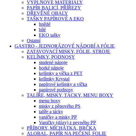
VÝPLŇOVÉ MATERIÁLY
PAPÍR BALICÍ, PŘÍŘEZY
DŘEVĚNÉ OBALY
TAŠKY PAPÍROVÉ A EKO
hnědé
bílé
EKO tašky
Ostatní
GASTRO - JEDNORÁZOVÉ NÁDOBÍ A FÓLIE
ZATAVOVACÍ MISKY, FÓLIE, STROJE
KELÍMKY, PODNOSY
studené nápoje
horké nápoje
kelímky a víčka z PET
kelímky Krystal
papírové kelímky a víčka
papírové podnosy
TALÍŘE, MISKY, TÁCKY, MENU BOXY
menu boxy
misky z pěnového PS
talíře a tácky
vaničky a misky PP
Vaničky (dózy) z pevného PP
PŘÍBORY, MÍCHÁTKA, BRČKA
ALOBAL, PAPÍR NA PEČENÍ, FOLIE