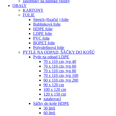
zásobníky na dámské vložky
OBALY
KARTONY
FOLIE
Stretch (fixační ) folie
Bublinková folie
HDPE folie
LDPE folie
PVC folie
BOPET folie
Polyolefinová folie
PYTLE NA ODPAD, ŠÁČKY DO KOŠŮ
Pytle na odpad LDPE
70 x 110 cm, typ 40
70 x 110 cm, typ 60
70 x 110 cm, typ 80
70 x 110 cm, typ 100
60 x 110 cm, typ 200
90 x 120 cm
100 x 120 cm
120 x 150 cm
zatahovací
Sáčky do koše HDPE
30 litrů
60 litrů