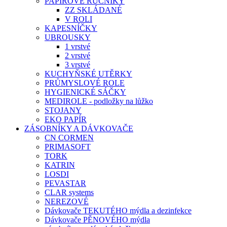
PAPÍROVÉ RUČNÍKY
ZZ SKLÁDANÉ
V ROLI
KAPESNÍČKY
UBROUSKY
1 vrstvé
2 vrstvé
3 vrstvé
KUCHYŇSKÉ UTĚRKY
PRŮMYSLOVÉ ROLE
HYGIENICKÉ SÁČKY
MEDIROLE - podložky na lůžko
STOJANY
EKO PAPÍR
ZÁSOBNÍKY A DÁVKOVAČE
CN CORMEN
PRIMASOFT
TORK
KATRIN
LOSDI
PEVASTAR
CLAR systems
NEREZOVÉ
Dávkovače TEKUTÉHO mýdla a dezinfekce
Dávkovače PĚNOVÉHO mýdla