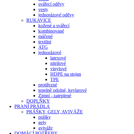
svářecí oděvy
vesty
jednorázové oděvy
RUKAVICE
kožené a svářecí
kombinované
máčené
textilní
ATG
jednorázové
latexové
nitrilové
vinylové
HDPE na stojan
TPE
protiřezné
tepelně odolné, kevlarové
Zimní - zateplené
DOPLŇKY
PRANÍ PRÁDLA
PRÁŠKY, GELY, AVIVÁŽE
prášky
gely
aviváže
DOMÁCÍ POTŘEBY