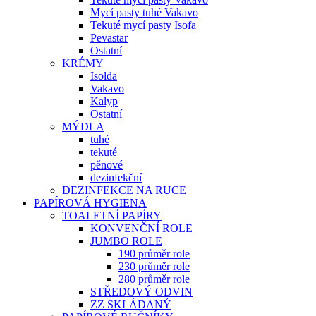
Mycí pasty tuhé Vakavo
Tekuté mycí pasty Isofa
Pevastar
Ostatní
KRÉMY
Isolda
Vakavo
Kalyp
Ostatní
MÝDLA
tuhé
tekuté
pěnové
dezinfekční
DEZINFEKCE NA RUCE
PAPÍROVÁ HYGIENA
TOALETNÍ PAPÍRY
KONVENČNÍ ROLE
JUMBO ROLE
190 průměr role
230 průměr role
280 průměr role
STŘEDOVÝ ODVIN
ZZ SKLÁDANÝ