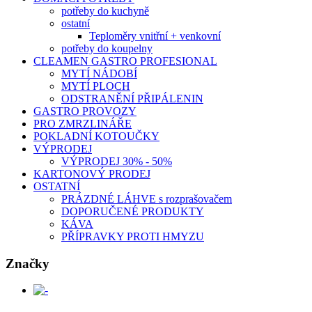
potřeby do kuchyně
ostatní
Teploměry vnitřní + venkovní
potřeby do koupelny
CLEAMEN GASTRO PROFESIONAL
MYTÍ NÁDOBÍ
MYTÍ PLOCH
ODSTRANĚNÍ PŘIPÁLENIN
GASTRO PROVOZY
PRO ZMRZLINÁŘE
POKLADNÍ KOTOUČKY
VÝPRODEJ
VÝPRODEJ 30% - 50%
KARTONOVÝ PRODEJ
OSTATNÍ
PRÁZDNÉ LÁHVE s rozprašovačem
DOPORUČENÉ PRODUKTY
KÁVA
PŘÍPRAVKY PROTI HMYZU
Značky