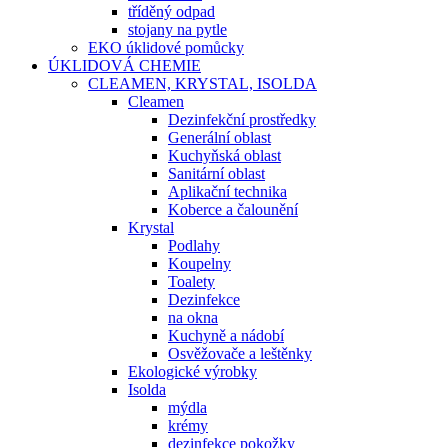
tříděný odpad
stojany na pytle
EKO úklidové pomůcky
ÚKLIDOVÁ CHEMIE
CLEAMEN, KRYSTAL, ISOLDA
Cleamen
Dezinfekční prostředky
Generální oblast
Kuchyňská oblast
Sanitární oblast
Aplikační technika
Koberce a čalounění
Krystal
Podlahy
Koupelny
Toalety
Dezinfekce
na okna
Kuchyně a nádobí
Osvěžovače a leštěnky
Ekologické výrobky
Isolda
mýdla
krémy
dezinfekce pokožky