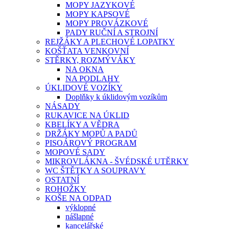
MOPY JAZYKOVÉ
MOPY KAPSOVÉ
MOPY PROVÁZKOVÉ
PADY RUČNÍ A STROJNÍ
REJŽÁKY A PLECHOVÉ LOPATKY
KOŠŤATA VENKOVNÍ
STĚRKY, ROZMÝVÁKY
NA OKNA
NA PODLAHY
ÚKLIDOVÉ VOZÍKY
Doplňky k úklidovým vozíkům
NÁSADY
RUKAVICE NA ÚKLID
KBELÍKY A VĚDRA
DRŽÁKY MOPŮ A PADŮ
PISOÁROVÝ PROGRAM
MOPOVÉ SADY
MIKROVLÁKNA - ŠVÉDSKÉ UTĚRKY
WC ŠTĚTKY A SOUPRAVY
OSTATNÍ
ROHOŽKY
KOŠE NA ODPAD
výklopné
nášlapné
kancelářské