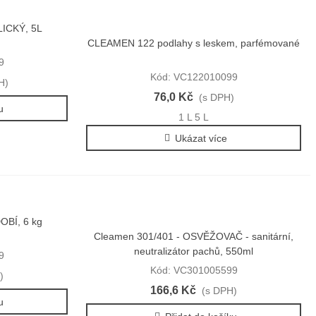
ICKÝ, 5L
CLEAMEN 122 podlahy s leskem, parfémované
Rychlý náhled
9
Kód: VC122010099
H)
76,0 Kč
(s DPH)
u
1 L
5 L
Ukázat více
OBÍ, 6 kg
Cleamen 301/401 - OSVĚŽOVAČ - sanitární,
Rychlý náhled
neutralizátor pachů, 550ml
9
Kód: VC301005599
)
166,6 Kč
(s DPH)
u