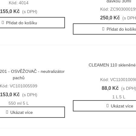
dávkou 30ml
Kód: 4014
Kód: ZC90300019
155,0 Kč
(s DPH)
250,0 Kč
(s DPH
Přidat do košíku
Přidat do košík
CLEAMEN 110 skleněné 
Rychlý náhled
201 - OSVĚŽOVAČ - neutralizátor
Rychlý náhled
pachů
Kód: VC11001009
Kód: VC101005599
88,0 Kč
(s DPH
153,0 Kč
(s DPH)
1 L
5 L
550 ml
5 L
Ukázat více
Ukázat více