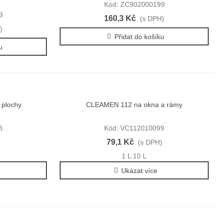
Kód: ZC902000199
9
160,3 Kč
(s DPH)
)
Přidat do košíku
u
plochy
CLEAMEN 112 na okna a rámy
Rychlý náhled
8
Kód: VC112010099
79,1 Kč
)
(s DPH)
1 L
10 L
Ukázat více