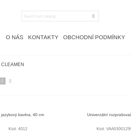
O NÁS
KONTAKTY
OBCHODNÍ PODMÍNKY
CLEAMEN
jazykový bavlna, 40 cm
Univerzální rozprašovač
Rychlý náhled
Rychlý náhled
Kód: 4012
Kód: VAA0300129