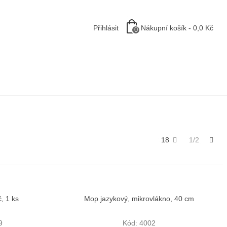
Nákupní košík
-
0,0 Kč
Přihlásit
0
Dal
18
1/2
, 1 ks
Mop jazykový, mikrovlákno, 40 cm
Rychlý náhled
9
Kód: 4002