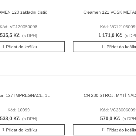
MEN 120 základní čistič
Cleamen 121 VOSK METAL
Rychlý náhled
Rychlý náhled
Kód: VC120050098
Kód: VC12105009
535,5 Kč
1 171,0 Kč
(s DPH)
(s DP
Přidat do košíku
Přidat do košík
en 127 IMPREGNACE, 1L
CN 230 STROJ. MYTÍ NÁD
Rychlý náhled
Rychlý náhled
Kód: 10099
Kód: VC23006009
533,0 Kč
570,0 Kč
(s DPH)
(s DPH
Přidat do košíku
Přidat do košík