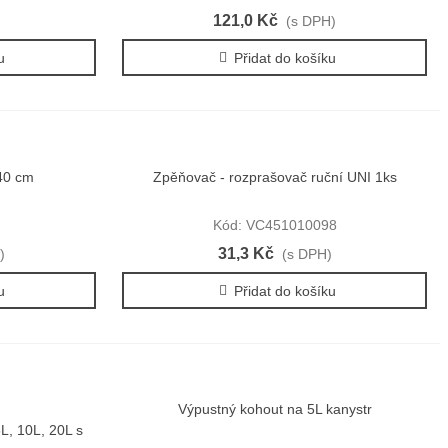
121,0 Kč
)
(s DPH)
u
Přidat do košíku
40 cm
Zpěňovač - rozprašovač ruční UNI 1ks
Rychlý náhled
Kód: VC451010098
31,3 Kč
)
(s DPH)
u
Přidat do košíku
Výpustný kohout na 5L kanystr
Rychlý náhled
L, 10L, 20L s