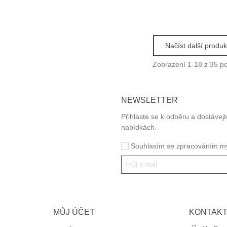
Načíst další produk
Zobrazení
1
-18 z 35 p
NEWSLETTER
Přihlaste se k odběru a dostávej
použití obalových materiálů.
nabídkách.
ho, čistícího a úklidového
Souhlasím se zpracováním mý
votnímu prostředí.
MŮJ ÚČET
KONTAKT