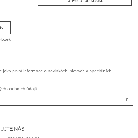
Přidat do košíku
ty
oložek
te jako první informace o novinkách, slevách a speciálních
ch osobních údajů.
UJTE NÁS