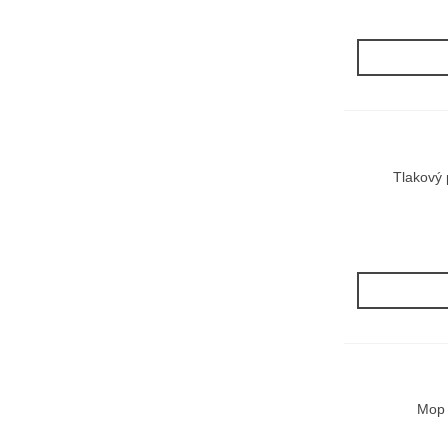
Tlakový 
Mop 