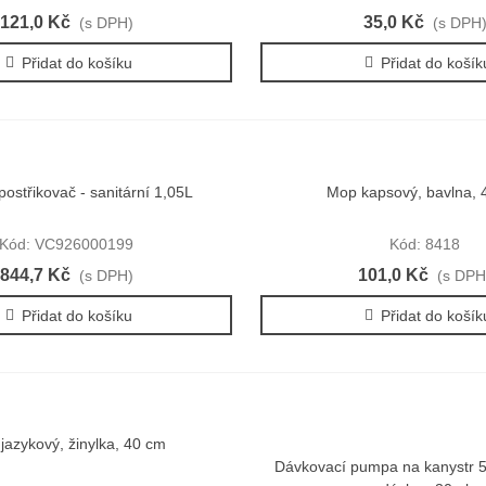
121,0 Kč
35,0 Kč
(s DPH)
(s DPH
Přidat do košíku
Přidat do košík
postřikovač - sanitární 1,05L
Mop kapsový, bavlna, 
Rychlý náhled
Rychlý náhled
Kód: VC926000199
Kód: 8418
844,7 Kč
101,0 Kč
(s DPH)
(s DPH
Přidat do košíku
Přidat do košík
jazykový, žinylka, 40 cm
Rychlý náhled
Dávkovací pumpa na kanystr 5
Rychlý náhled