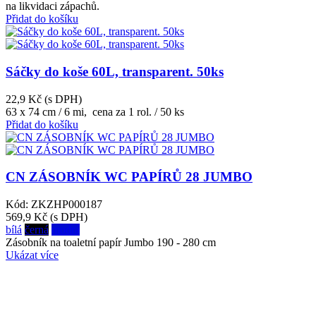
na likvidaci zápachů.
Přidat do košíku
Sáčky do koše 60L, transparent. 50ks
22,9 Kč
(s DPH)
63 x 74 cm / 6 mi, cena za 1 rol. / 50 ks
Přidat do košíku
CN ZÁSOBNÍK WC PAPÍRŮ 28 JUMBO
Kód: ZKZHP000187
569,9 Kč
(s DPH)
bílá
černá
modrá
Zásobník na toaletní papír Jumbo 190 - 280 cm
Ukázat více
O NÁS
Zabýváme se prodejem a poradenstvím v oblasti výroby a správného použití