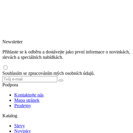
obalových materiálů.
Nabízíme zdarma školení zaměstnanců a praktické ukázky hygienického,
čistícího a úklidového programu včetně doporučení vhodných zásobníků a
dávkovačů.
Jednorázové nádobí rádi doporučujeme z bio materiálů šetrných k
životnímu prostředí.
Newsletter
Přihlaste se k odběru a dostávejte jako první informace o novinkách,
slevách a speciálních nabídkách.
Souhlasím se zpracováním mých osobních údajů.
Podpora
Kontaktujte nás
Mapa stránek
Prodejny
Katalog
Slevy
Novinky