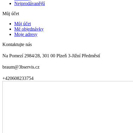
Nejprodávanější
Můj účet
Můj účet
Mé objednávky
Moje adresy
Kontaktujte nás
Na Pomezí 2984/28, 301 00 Plzeň 3-Jižní Předměstí
braum@3bservis.cz
+420608233754