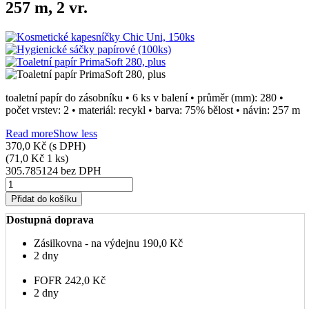
257 m, 2 vr.
toaletní papír do zásobníku • 6 ks v balení • průměr (mm): 280 •
počet vrstev: 2 • materiál: recykl • barva: 75% bělost • návin: 257 m
Read more
Show less
370,0 Kč
(s DPH)
(71,0 Kč 1 ks)
305.785124 bez DPH
Přidat do košíku
Dostupná doprava
Zásilkovna - na výdejnu
190,0 Kč
2 dny
FOFR
242,0 Kč
2 dny