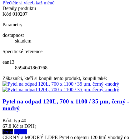
Přečtěte si více
Ukaž méně
Detaily produktu
Kód
010207
Parametry
dostupnost
skladem
Specifické reference
ean13
8594041860768
Zákazníci, kteří si koupili tento produkt, koupili také:
Pytel na odpad 120L, 700 x 1100 / 35 µm, černý -
modrý
Kód: typ 40
67,8 Kč
(s DPH)
černá
modrá
ČERNÝ a MODRÝ LDPE Pytel o objemu 120 litrů vhodný do