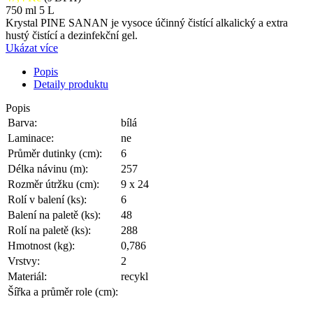
750 ml
5 L
Krystal PINE SANAN je vysoce účinný čistící alkalický a extra
hustý čistící a dezinfekční gel.
Ukázat více
Popis
Detaily produktu
Popis
Barva:
bílá
Laminace:
ne
Průměr dutinky (cm):
6
Délka návinu (m):
257
Rozměr útržku (cm):
9 x 24
Rolí v balení (ks):
6
Balení na paletě (ks):
48
Rolí na paletě (ks):
288
Hmotnost (kg):
0,786
Vrstvy:
2
Materiál:
recykl
Šířka a průměr role (cm):