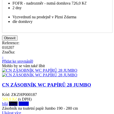
FOFR - nadrozměr - nutná domluva
726,0 Kč
2 dny
Vyzvednutí na prodejně v Plzni
Zdarma
dle domluvy
Reference:
010207
Značka:
-
Přidat ke srovnání
0
Mohlo by se vám také líbit
CN ZÁSOBNÍK WC PAPÍRŮ 28 JUMBO
Kód: ZKZHP000187
569,9 Kč
(s DPH)
bílá
černá
modrá
Zásobník na toaletní papír Jumbo 190 - 280 cm
Ukázat více