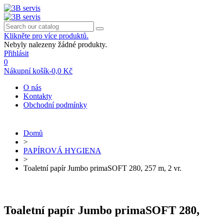
Klikněte pro více produktů.
Nebyly nalezeny žádné produkty.
Přihlásit
0
Nákupní košík
-
0,0 Kč
O nás
Kontakty
Obchodní podmínky
Domů
>
PAPÍROVÁ HYGIENA
>
Toaletní papír Jumbo primaSOFT 280, 257 m, 2 vr.
Toaletní papír Jumbo primaSOFT 280,