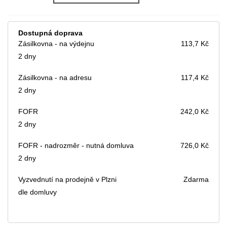
Dostupná doprava
Zásilkovna - na výdejnu
113,7 Kč
2 dny
Zásilkovna - na adresu
117,4 Kč
2 dny
FOFR
242,0 Kč
2 dny
FOFR - nadrozměr - nutná domluva
726,0 Kč
2 dny
Vyzvednutí na prodejně v Plzni
Zdarma
dle domluvy