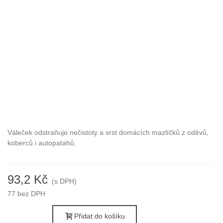
Váleček odstraňuje nečistoty a srst domácích mazlíčků z oděvů,
koberců i autopatahů.
93,2 Kč
(s DPH)
77 bez DPH
Přidat do košíku