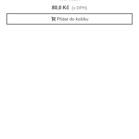
80,0 Kč
(s DPH)
Přidat do košíku
O NÁS
Zabýváme se prodejem a poradenstvím v oblasti výroby a
správného použití obalových materiálů.
Nabízíme zdarma školení zaměstnanců a praktické ukázky
hygienického, čistícího a úklidového programu včetně doporučení
vhodných zásobníků a dávkovačů.
Jednorázové nádobí rádi doporučujeme z bio materiálů šetrných
k životnímu prostředí.