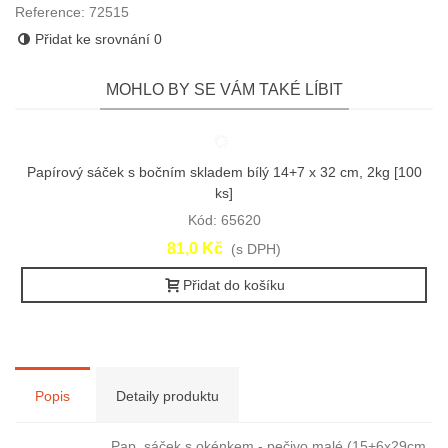
Reference:
72515
Přidat ke srovnání
0
MOHLO BY SE VÁM TAKÉ LÍBIT
Papírový sáček s bočním skladem bílý 14+7 x 32 cm, 2kg [100
ks]
Kód: 65620
81,0 Kč
(s DPH)
Přidat do košíku
Popis
Detaily produktu
Pap. sáček s okénkem - pečivo malé (15+6x29cm,