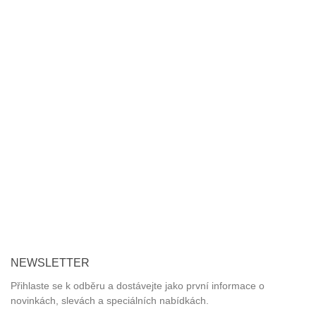
O NÁS
Zabýváme se prodejem a poradenstvím v oblasti výroby a
správného použití obalových materiálů.
Nabízíme zdarma školení zaměstnanců a praktické ukázky
hygienického, čistícího a úklidového programu včetně doporučení
vhodných zásobníků a dávkovačů.
Jednorázové nádobí rádi doporučujeme z bio materiálů šetrných
k životnímu prostředí.
NEWSLETTER
Přihlaste se k odběru a dostávejte jako první informace o
novinkách, slevách a speciálních nabídkách.