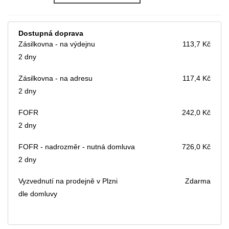
Dostupná doprava
Zásilkovna - na výdejnu
113,7 Kč
2 dny
Zásilkovna - na adresu
117,4 Kč
2 dny
FOFR
242,0 Kč
2 dny
FOFR - nadrozměr - nutná domluva
726,0 Kč
2 dny
Vyzvednutí na prodejně v Plzni
Zdarma
dle domluvy