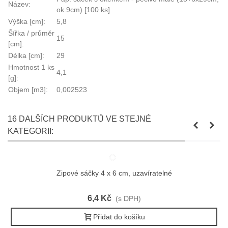
Název:
ok.9cm) [100 ks]
Výška [cm]:
5,8
Šířka / průměr
15
[cm]:
Délka [cm]:
29
Hmotnost 1 ks
4,1
[g]:
Objem [m3]:
0,002523
16 DALŠÍCH PRODUKTŮ VE STEJNÉ
KATEGORII:
Zipové sáčky 4 x 6 cm, uzavíratelné
6,4 Kč
(s DPH)
Přidat do košíku