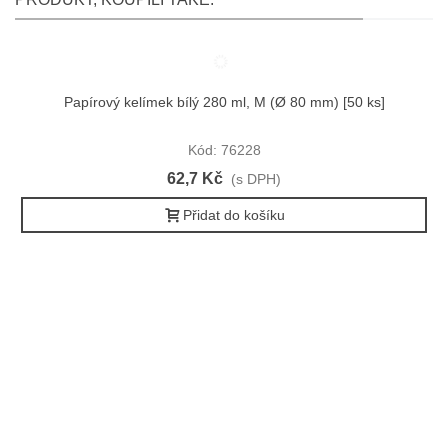
Papírový kelímek bílý 280 ml, M (Ø 80 mm) [50 ks]
Kód: 76228
62,7 Kč
(s DPH)
Přidat do košíku
O NÁS
Zabýváme se prodejem a poradenstvím v oblasti výroby a
správného použití obalových materiálů.
Nabízíme zdarma školení zaměstnanců a praktické ukázky
hygienického, čistícího a úklidového programu včetně doporučení