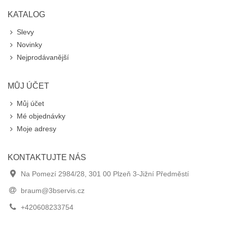
KATALOG
Slevy
Novinky
Nejprodávanější
MŮJ ÚČET
Můj účet
Mé objednávky
Moje adresy
KONTAKTUJTE NÁS
Na Pomezí 2984/28, 301 00 Plzeň 3-Jižní Předměstí
braum@3bservis.cz
+420608233754