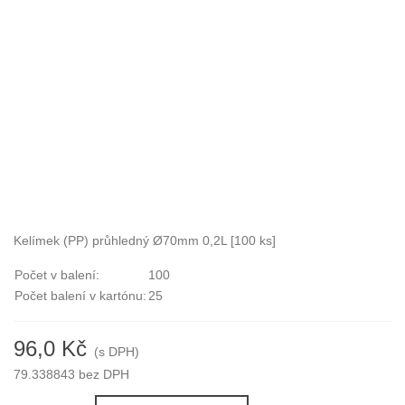
Kelímek (PP) průhledný Ø70mm 0,2L [100 ks]
Počet v balení:
100
Počet balení v kartónu:
25
96,0 Kč
(s DPH)
79.338843 bez DPH