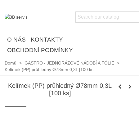
O NÁS
KONTAKTY
OBCHODNÍ PODMÍNKY
Domů
>
GASTRO - JEDNORÁZOVÉ NÁDOBÍ A FÓLIE
>
Kelímek (PP) průhledný Ø78mm 0,3L [100 ks]
Kelímek (PP) průhledný Ø78mm 0,3L
[100 ks]