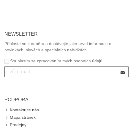
vhodných zásobníků a dávkovačů.
Jednorázové nádobí rádi doporučujeme z bio materiálů šetrných
k životnímu prostředí.
NEWSLETTER
Přihlaste se k odběru a dostávejte jako první informace o
novinkách, slevách a speciálních nabídkách.
Souhlasím se zpracováním mých osobních údajů.
PODPORA
Kontaktujte nás
Mapa stránek
Prodejny