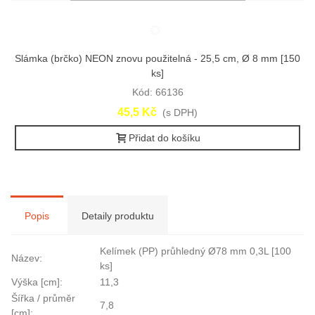
Slámka (brčko) NEON znovu použitelná - 25,5 cm, Ø 8 mm [150
ks]
Kód: 66136
45,5 Kč
(s DPH)
Přidat do košíku
Popis
Detaily produktu
Kelímek (PP) průhledný Ø78 mm 0,3L [100
Název:
ks]
Výška [cm]:
11,3
Šířka / průměr
7,8
[cm]: