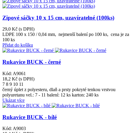
Zipové sáčky 10 x 15 cm, uzavíratelné (100ks)
29,0 Kč
(s DPH)
LDPE 100 x 150 / 0,04 mm, nejmenší balení po 100 ks, cena je za
100 ks
Přidat do košíku
Rukavice BUCK - černé
Kód: A9061
18,2 Kč
(s DPH)
7
8
9
10
11
černý úplet z polyesteru, dlaň a prsty pokryté tenkou vrstvou
polyuretanu vel.: 7 - 11 balení: 12 ks karton: 240 ks
Ukázat více
Rukavice BUCK - bílé
Kód: A9003