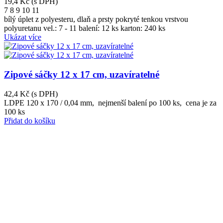
19,4 Kč
(s DPH)
7
8
9
10
11
bílý úplet z polyesteru, dlaň a prsty pokryté tenkou vrstvou
polyuretanu vel.: 7 - 11 balení: 12 ks karton: 240 ks
Ukázat více
Zipové sáčky 12 x 17 cm, uzavíratelné
42,4 Kč
(s DPH)
LDPE 120 x 170 / 0,04 mm, nejmenší balení po 100 ks, cena je za
100 ks
Přidat do košíku
O NÁS
Zabýváme se prodejem a poradenstvím v oblasti výroby a správného použití
obalových materiálů.
Nabízíme zdarma školení zaměstnanců a praktické ukázky hygienického,
čistícího a úklidového programu včetně doporučení vhodných zásobníků a
dávkovačů.
Jednorázové nádobí rádi doporučujeme z bio materiálů šetrných k
životnímu prostředí.