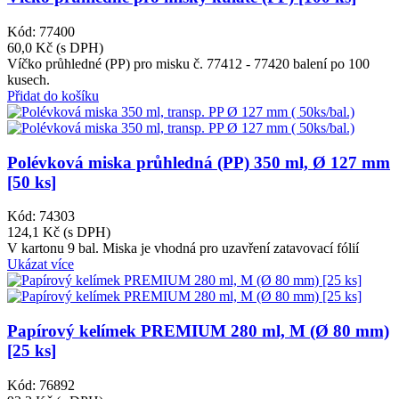
Kód: 77400
60,0 Kč
(s DPH)
Víčko průhledné (PP) pro misku č. 77412 - 77420 balení po 100
kusech.
Přidat do košíku
Polévková miska průhledná (PP) 350 ml, Ø 127 mm
[50 ks]
Kód: 74303
124,1 Kč
(s DPH)
V kartonu 9 bal. Miska je vhodná pro uzavření zatavovací fólií
Ukázat více
Papírový kelímek PREMIUM 280 ml, M (Ø 80 mm)
[25 ks]
Kód: 76892