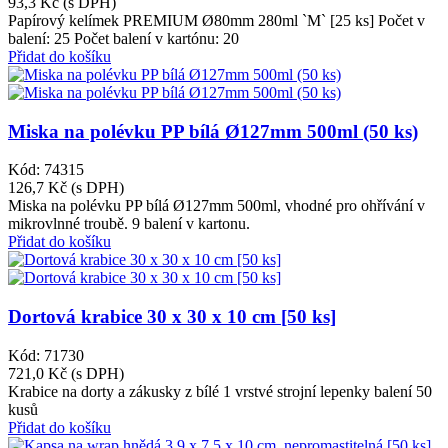
93,3 Kč
(s DPH)
Papírový kelímek PREMIUM Ø80mm 280ml `M` [25 ks] Počet v
balení: 25 Počet balení v kartónu: 20
Přidat do košíku
Miska na polévku PP bílá Ø127mm 500ml (50 ks)
Kód: 74315
126,7 Kč
(s DPH)
Miska na polévku PP bílá Ø127mm 500ml, vhodné pro ohřívání v
mikrovlnné troubě. 9 balení v kartonu.
Přidat do košíku
Dortová krabice 30 x 30 x 10 cm [50 ks]
Kód: 71730
721,0 Kč
(s DPH)
Krabice na dorty a zákusky z bílé 1 vrstvé strojní lepenky balení 50
kusů
Přidat do košíku