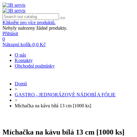
Klikněte pro více produktů.
Nebyly nalezeny žádné produkty.
Přihlásit
0
Nákupní košík
-
0,0 Kč
O nás
Kontakty
Obchodní podmínky
Domů
>
GASTRO - JEDNORÁZOVÉ NÁDOBÍ A FÓLIE
>
Míchačka na kávu bílá 13 cm [1000 ks]
Míchačka na kávu bílá 13 cm [1000 ks]