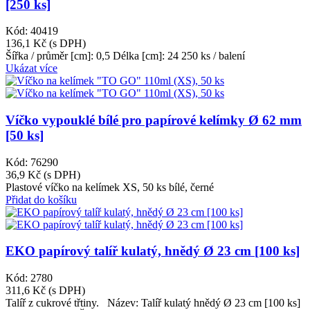
[250 ks]
Kód: 40419
136,1 Kč
(s DPH)
Šířka / průměr [cm]: 0,5 Délka [cm]: 24 250 ks / balení
Ukázat více
Víčko vypouklé bílé pro papírové kelímky Ø 62 mm
[50 ks]
Kód: 76290
36,9 Kč
(s DPH)
Plastové víčko na kelímek XS, 50 ks bílé, černé
Přidat do košíku
EKO papírový talíř kulatý, hnědý Ø 23 cm [100 ks]
Kód: 2780
311,6 Kč
(s DPH)
Talíř z cukrové třtiny. Název: Talíř kulatý hnědý Ø 23 cm [100 ks]