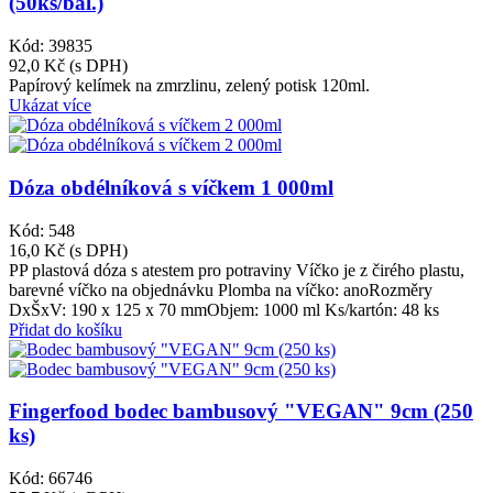
(50ks/bal.)
Kód: 39835
92,0 Kč
(s DPH)
Papírový kelímek na zmrzlinu, zelený potisk 120ml.
Ukázat více
Dóza obdélníková s víčkem 1 000ml
Kód: 548
16,0 Kč
(s DPH)
PP plastová dóza s atestem pro potraviny Víčko je z čirého plastu,
barevné víčko na objednávku Plomba na víčko: anoRozměry
DxŠxV: 190 x 125 x 70 mmObjem: 1000 ml Ks/kartón: 48 ks
Přidat do košíku
Fingerfood bodec bambusový "VEGAN" 9cm (250
ks)
Kód: 66746