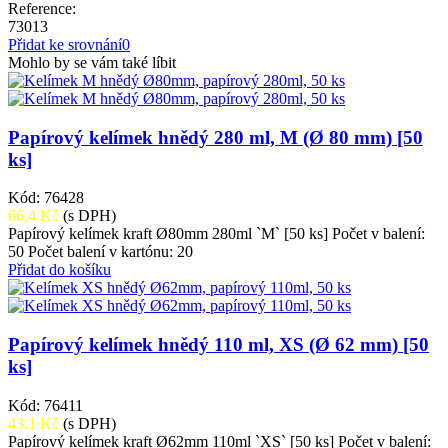
Reference:
73013
Přidat ke srovnání
0
Mohlo by se vám také líbit
Papírový kelímek hnědý 280 ml, M (Ø 80 mm) [50
ks]
Kód: 76428
66,4 Kč
(s DPH)
Papírový kelímek kraft Ø80mm 280ml `M` [50 ks] Počet v balení:
50 Počet balení v kartónu: 20
Přidat do košíku
Papírový kelímek hnědý 110 ml, XS (Ø 62 mm) [50
ks]
Kód: 76411
43,1 Kč
(s DPH)
Papírový kelímek kraft Ø62mm 110ml `XS` [50 ks] Počet v balení: